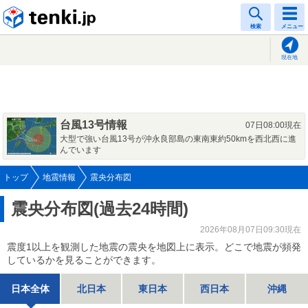
tenki.jp
検索
メニュー
現在地
台風13号情報
07日08:00現在
大型で強い台風13号が沖永良部島の東南東約50kmを西北西に進
んでいます
トップ
地震情報
震央分布図
震央分布図(過去24時間)
2026年08月07日09:30現在
震度1以上を観測した地震の震央を地図上に表示。どこで地震が頻発
しているかを見ることができます。
日本全体
北日本
東日本
西日本
沖縄