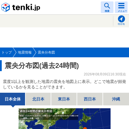
tenki.jp
検索
メニュー
現在地
トップ
地震情報
震央分布図
震央分布図(過去24時間)
2026年08月09日16:30現在
震度1以上を観測した地震の震央を地図上に表示。どこで地震が頻発
しているかを見ることができます。
日本全体
北日本
東日本
西日本
沖縄