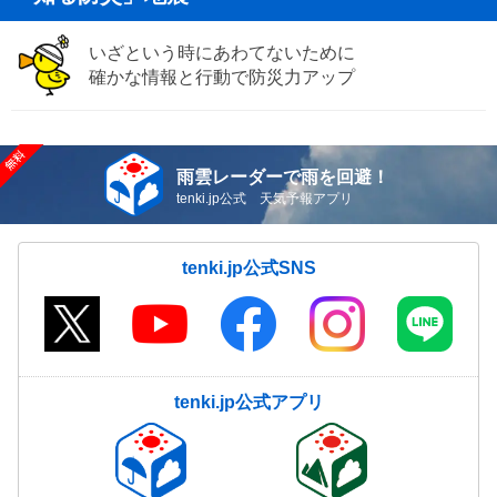
いざという時にあわてないために
確かな情報と行動で防災力アップ
雨雲レーダーで雨を回避！
tenki.jp公式 天気予報アプリ
tenki.jp公式SNS
tenki.jp公式アプリ