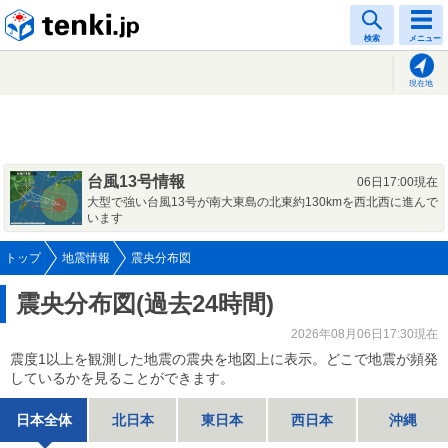
tenki.jp
検索
メニュー
現在地
台風13号情報
06日17:00現在
大型で強い台風13号が南大東島の北東約130kmを西北西に進んで
います
トップ
地震情報
震央分布図
震央分布図(過去24時間)
2026年08月06日17:30現在
震度1以上を観測した地震の震央を地図上に表示。どこで地震が頻発
しているかを見ることができます。
日本全体
北日本
東日本
西日本
沖縄