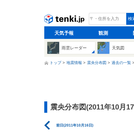
tenki.jp
検
天気予報
観測
雨雲レーダー
天気図
トップ
地震情報
震央分布図
過去の一覧
震央分布図(2011年10月17
前日(2011年10月16日)