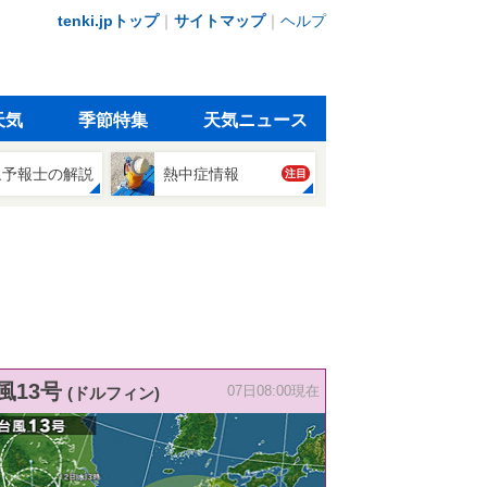
tenki.jpトップ
｜
サイトマップ
｜
ヘルプ
天気
季節特集
天気ニュース
象予報士の解説
熱中症情報
注目
風13号
(ドルフィン)
07日08:00現在