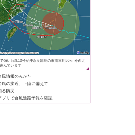
で強い台風13号が沖永良部島の東南東約50kmを西北
進んでいます
台風情報のみかた
台風の接近、上陸に備えて
知る防災
アプリで台風進路予報を確認