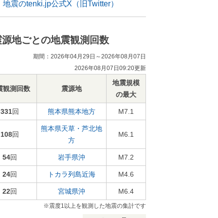
地震のtenki.jp公式X（旧Twitter）
震源地ごとの地震観測回数
期間：2026年04月29日～2026年08月07日
2026年08月07日09:20更新
地震規模
震観測回数
震源地
の最大
331
回
熊本県熊本地方
M7.1
熊本県天草・芦北地
108
回
M6.1
方
54
回
岩手県沖
M7.2
24
回
トカラ列島近海
M4.6
22
回
宮城県沖
M6.4
※震度1以上を観測した地震の集計です