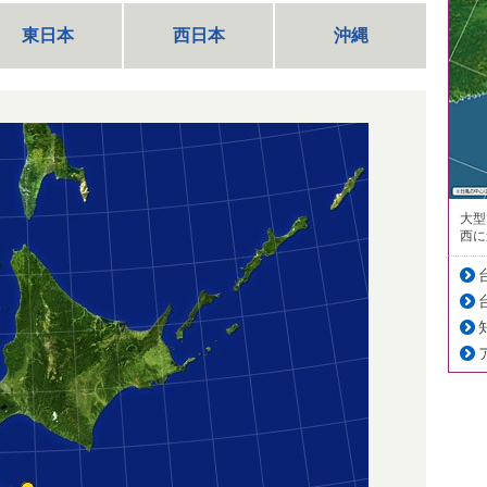
東日本
西日本
沖縄
大型
西に