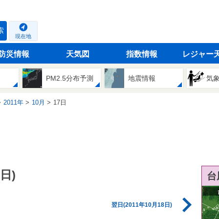
索
現在地
防災情報
天気図
指数情報
レジャー
PM2.5分布予測
地震情報
気
2011年
10月
17日
日)
台
翌日(2011年10月18日)