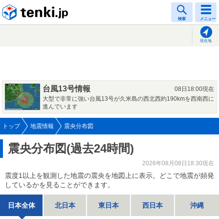
tenki.jp
検索
メニュー
現在地
台風13号情報
08日18:00現在
大型で非常に強い台風13号が久米島の西北西約190kmを西南西に
進んでいます
トップ
地震情報
震央分布図
震央分布図(過去24時間)
2026年08月08日18:30現在
震度1以上を観測した地震の震央を地図上に表示。どこで地震が頻発
しているかを見ることができます。
日本全体
北日本
東日本
西日本
沖縄