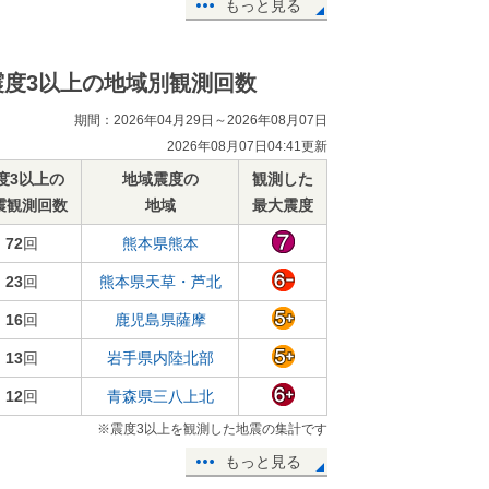
もっと見る
震度3以上の地域別観測回数
期間：2026年04月29日～2026年08月07日
2026年08月07日04:41更新
度3以上の
地域震度の
観測した
震観測回数
地域
最大震度
72
回
熊本県熊本
23
回
熊本県天草・芦北
16
回
鹿児島県薩摩
13
回
岩手県内陸北部
12
回
青森県三八上北
※震度3以上を観測した地震の集計です
もっと見る