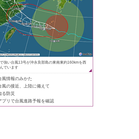
で強い台風13号が沖永良部島の東南東約160kmを西
んでいます
台風情報のみかた
台風の接近、上陸に備えて
知る防災
アプリで台風進路予報を確認