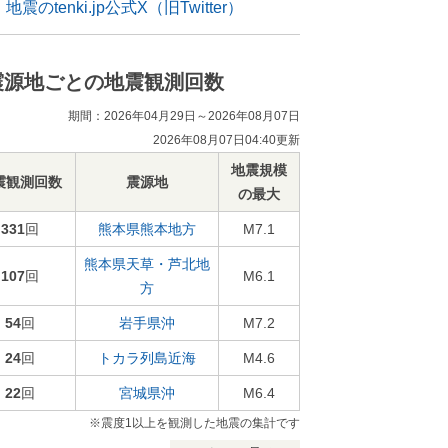
地震のtenki.jp公式X（旧Twitter）
震源地ごとの地震観測回数
期間：2026年04月29日～2026年08月07日
2026年08月07日04:40更新
地震規模
震観測回数
震源地
の最大
331
回
熊本県熊本地方
M7.1
熊本県天草・芦北地
107
回
M6.1
方
54
回
岩手県沖
M7.2
24
回
トカラ列島近海
M4.6
22
回
宮城県沖
M6.4
※震度1以上を観測した地震の集計です