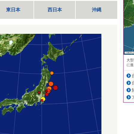
東日本
西日本
沖縄
大型
に進