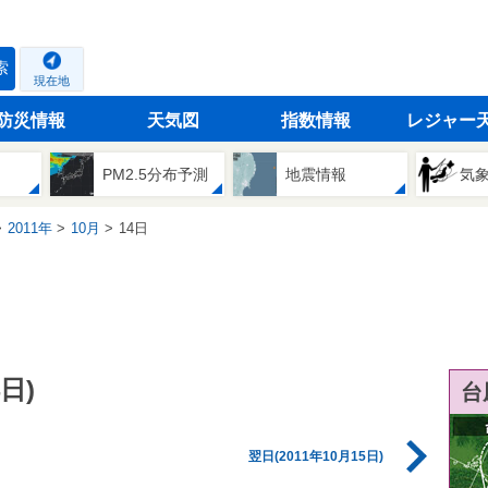
索
現在地
防災情報
天気図
指数情報
レジャー
PM2.5分布予測
地震情報
気
2011年
10月
14日
日)
台
翌日(2011年10月15日)