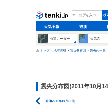
tenki.jp
検
天気予報
観測
雨雲レーダー
天気図
トップ
地震情報
震央分布図
過去の一覧
震央分布図(2011年10月14
前日(2011年10月13日)