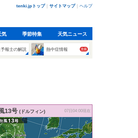
tenki.jpトップ
｜
サイトマップ
｜
ヘルプ
天気
季節特集
天気ニュース
象予報士の解説
熱中症情報
注目
風13号
(ドルフィン)
07日04:00現在