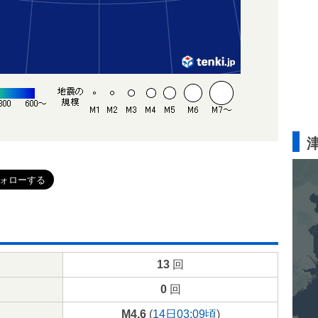
13
回
0
回
M4.6
(
14日03:09頃
)