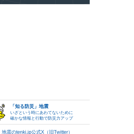
「知る防災」地震
いざという時にあわてないために
確かな情報と行動で防災力アップ
地震のtenki.jp公式X（旧Twitter）