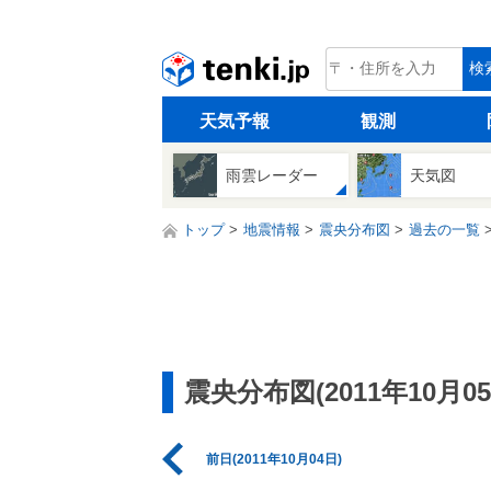
tenki.jp
検
天気予報
観測
雨雲レーダー
天気図
トップ
地震情報
震央分布図
過去の一覧
震央分布図(2011年10月05
前日(2011年10月04日)