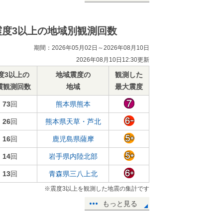
震度3以上の地域別観測回数
期間：2026年05月02日～2026年08月10日
2026年08月10日12:30更新
度3以上の
地域震度の
観測した
震観測回数
地域
最大震度
73
回
熊本県熊本
26
回
熊本県天草・芦北
16
回
鹿児島県薩摩
14
回
岩手県内陸北部
13
回
青森県三八上北
※震度3以上を観測した地震の集計です
もっと見る