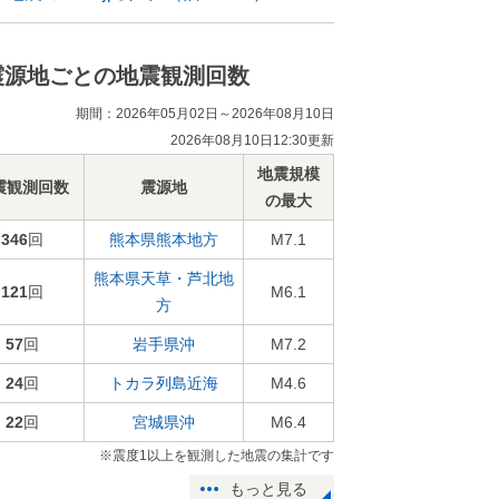
震源地ごとの地震観測回数
期間：2026年05月02日～2026年08月10日
2026年08月10日12:30更新
地震規模
震観測回数
震源地
の最大
346
回
熊本県熊本地方
M7.1
熊本県天草・芦北地
121
回
M6.1
方
57
回
岩手県沖
M7.2
24
回
トカラ列島近海
M4.6
22
回
宮城県沖
M6.4
※震度1以上を観測した地震の集計です
もっと見る