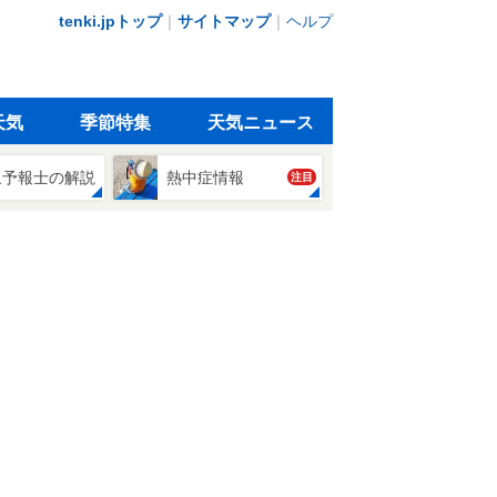
tenki.jpトップ
｜
サイトマップ
｜
ヘルプ
天気
季節特集
天気ニュース
象予報士の解説
熱中症情報
注目