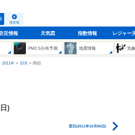
索
現在地
防災情報
天気図
指数情報
レジャー
PM2.5分布予測
地震情報
気
2011年
10月
05日
日)
翌日(2011年10月06日)