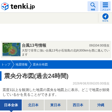
tenki.jp
検索
メニュー
現在地
台風13号情報
09日04:00現在
大型で非常に強い台風13号が石垣島の北約300kmを西に進んでい
ます
トップ
地震情報
震央分布図
震央分布図(過去24時間)
2026年08月09日05:00現在
震度1以上を観測した地震の震央を地図上に表示。どこで地震が頻発
しているかを見ることができます。
日本全体
北日本
東日本
西日本
沖縄