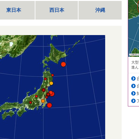
東日本
西日本
沖縄
大型
進ん