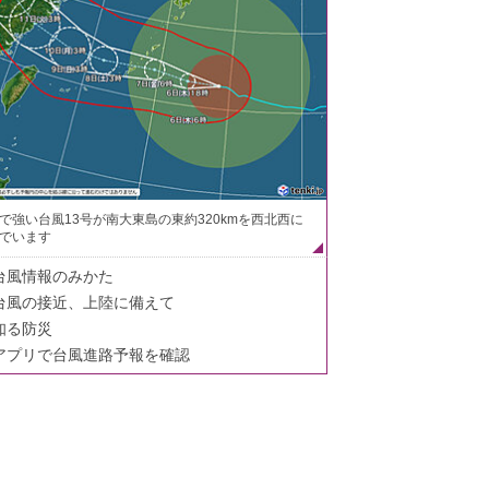
で強い台風13号が南大東島の東約320kmを西北西に
でいます
台風情報のみかた
台風の接近、上陸に備えて
知る防災
アプリで台風進路予報を確認