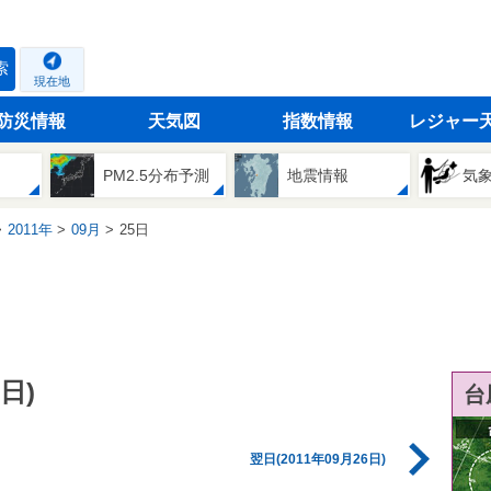
索
現在地
防災情報
天気図
指数情報
レジャー
PM2.5分布予測
地震情報
気
2011年
09月
25日
日)
台
翌日(2011年09月26日)