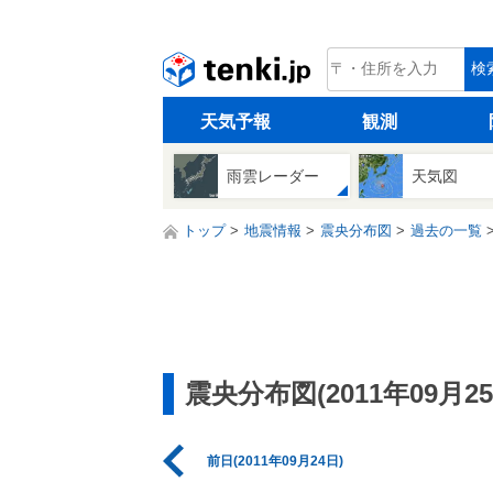
tenki.jp
検
天気予報
観測
雨雲レーダー
天気図
トップ
地震情報
震央分布図
過去の一覧
震央分布図(2011年09月25
前日(2011年09月24日)