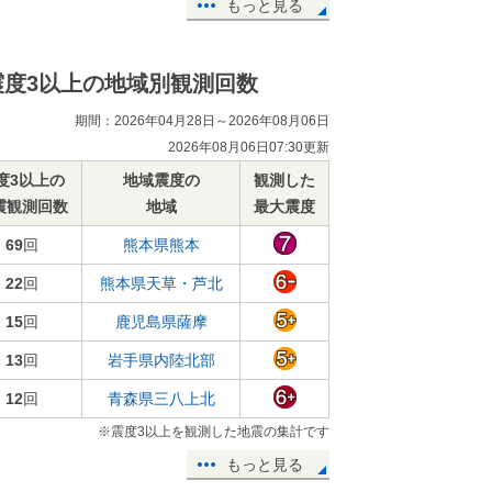
もっと見る
震度3以上の地域別観測回数
期間：2026年04月28日～2026年08月06日
2026年08月06日07:30更新
度3以上の
地域震度の
観測した
震観測回数
地域
最大震度
69
回
熊本県熊本
22
回
熊本県天草・芦北
15
回
鹿児島県薩摩
13
回
岩手県内陸北部
12
回
青森県三八上北
※震度3以上を観測した地震の集計です
もっと見る