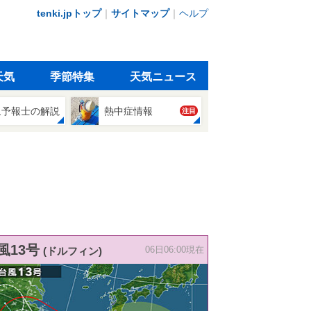
tenki.jpトップ
｜
サイトマップ
｜
ヘルプ
天気
季節特集
天気ニュース
象予報士の解説
熱中症情報
注目
風13号
(ドルフィン)
06日06:00現在