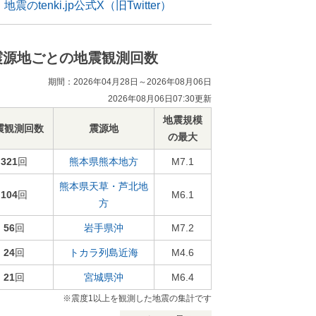
地震のtenki.jp公式X（旧Twitter）
震源地ごとの地震観測回数
期間：2026年04月28日～2026年08月06日
2026年08月06日07:30更新
地震規模
震観測回数
震源地
の最大
321
回
熊本県熊本地方
M7.1
熊本県天草・芦北地
104
回
M6.1
方
56
回
岩手県沖
M7.2
24
回
トカラ列島近海
M4.6
21
回
宮城県沖
M6.4
※震度1以上を観測した地震の集計です