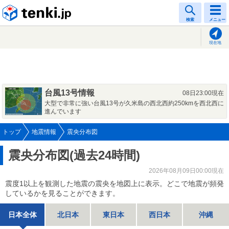
tenki.jp
検索
メニュー
現在地
台風13号情報
08日23:00現在
大型で非常に強い台風13号が久米島の西北西約250kmを西北西に
進んでいます
トップ
地震情報
震央分布図
震央分布図(過去24時間)
2026年08月09日00:00現在
震度1以上を観測した地震の震央を地図上に表示。どこで地震が頻発
しているかを見ることができます。
日本全体
北日本
東日本
西日本
沖縄