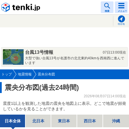
tenki.jp
検索
メニュー
現在地
台風13号情報
07日13:00現在
大型で強い台風13号が名護市の北北東約40kmを西南西に進んで
います
トップ
地震情報
震央分布図
震央分布図(過去24時間)
2026年08月07日14:00現在
震度1以上を観測した地震の震央を地図上に表示。どこで地震が頻発
しているかを見ることができます。
日本全体
北日本
東日本
西日本
沖縄