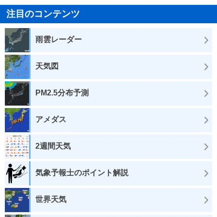
注目のコンテンツ
雨雲レーダー
天気図
PM2.5分布予測
アメダス
2週間天気
気象予報士のポイント解説
世界天気