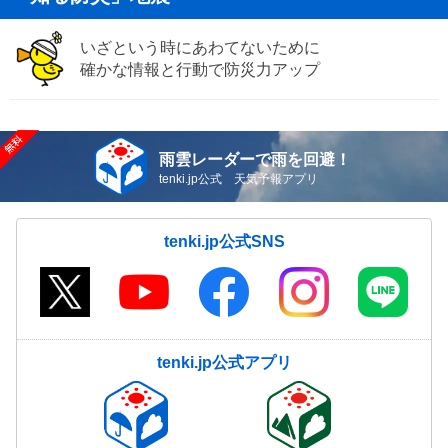
いざという時にあわてないために
確かな情報と行動で防災力アップ
雨雲レーダーで雨を回避！
tenki.jp公式 天気予報アプリ
tenki.jp公式SNS
tenki.jp公式アプリ