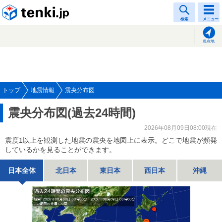
tenki.jp
検索
メニュー
現在地
トップ
地震情報
震央分布図
震央分布図(過去24時間)
2026年08月09日08:00現在
震度1以上を観測した地震の震央を地図上に表示。どこで地震が頻発
しているかを見ることができます。
日本全体
北日本
東日本
西日本
沖縄