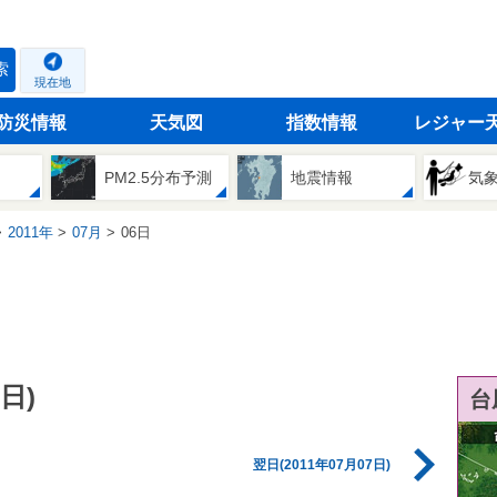
索
現在地
防災情報
天気図
指数情報
レジャー
PM2.5分布予測
地震情報
気
2011年
07月
06日
日)
台
翌日(2011年07月07日)