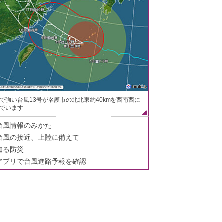
で強い台風13号が名護市の北北東約40kmを西南西に
でいます
台風情報のみかた
台風の接近、上陸に備えて
知る防災
アプリで台風進路予報を確認