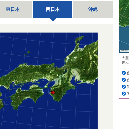
東日本
西日本
沖縄
大型
進ん