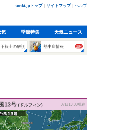
tenki.jpトップ
｜
サイトマップ
｜
ヘルプ
天気
季節特集
天気ニュース
象予報士の解説
熱中症情報
注目
風13号
(ドルフィン)
07日13:00現在