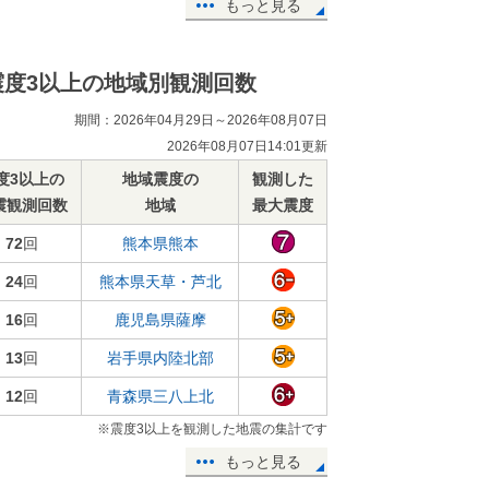
もっと見る
震度3以上の地域別観測回数
期間：2026年04月29日～2026年08月07日
2026年08月07日14:01更新
度3以上の
地域震度の
観測した
震観測回数
地域
最大震度
72
回
熊本県熊本
24
回
熊本県天草・芦北
16
回
鹿児島県薩摩
13
回
岩手県内陸北部
12
回
青森県三八上北
※震度3以上を観測した地震の集計です
もっと見る