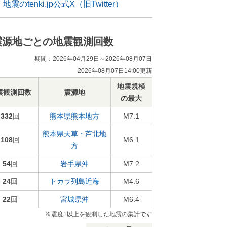
地震のtenki.jp公式X（旧Twitter）
震源地ごとの地震観測回数
期間：2026年04月29日～2026年08月07日
2026年08月07日14:00更新
地震規模
震観測回数
震源地
の最大
332
回
熊本県熊本地方
M7.1
熊本県天草・芦北地
108
回
M6.1
方
54
回
岩手県沖
M7.2
24
回
トカラ列島近海
M4.6
22
回
宮城県沖
M6.4
※震度1以上を観測した地震の集計です