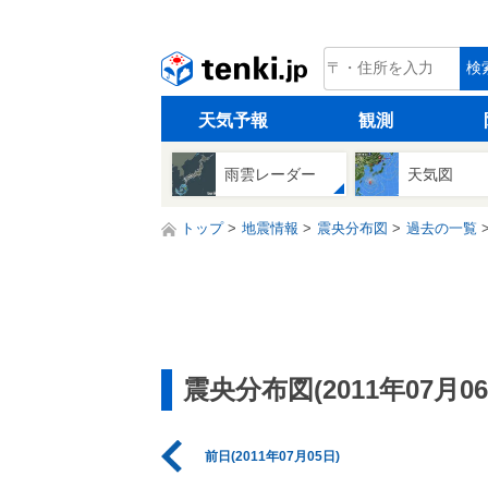
tenki.jp
検
天気予報
観測
雨雲レーダー
天気図
トップ
地震情報
震央分布図
過去の一覧
震央分布図(2011年07月06
前日(2011年07月05日)