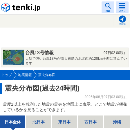
tenki.jp
検索
メニュー
現在地
台風13号情報
07日02:00現在
大型で強い台風13号が南大東島の北北西約120kmを西に進んでい
ます
トップ
地震情報
震央分布図
震央分布図(過去24時間)
2026年08月07日03:00現在
震度1以上を観測した地震の震央を地図上に表示。どこで地震が頻発
しているかを見ることができます。
日本全体
北日本
東日本
西日本
沖縄