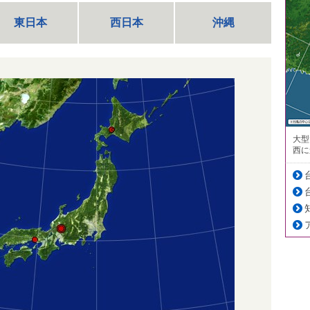
東日本
西日本
沖縄
大型
西に