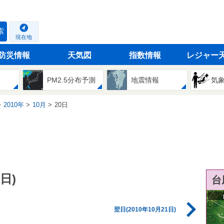
索
現在地
防災情報
天気図
指数情報
レジャー
PM2.5分布予測
地震情報
気
2010年
10月
20日
日)
台
翌日(2010年10月21日)