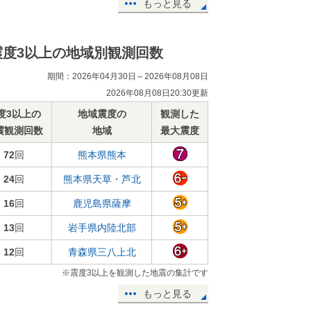
もっと見る
震度3以上の地域別観測回数
期間：2026年04月30日～2026年08月08日
2026年08月08日20:30更新
度3以上の
地域震度の
観測した
震観測回数
地域
最大震度
72
回
熊本県熊本
24
回
熊本県天草・芦北
16
回
鹿児島県薩摩
13
回
岩手県内陸北部
12
回
青森県三八上北
※震度3以上を観測した地震の集計です
もっと見る