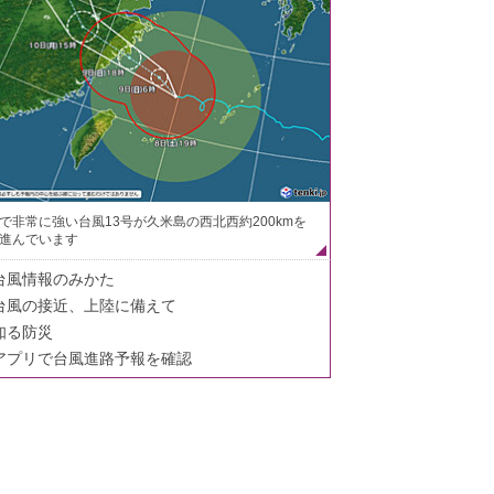
で非常に強い台風13号が久米島の西北西約200kmを
進んでいます
台風情報のみかた
台風の接近、上陸に備えて
知る防災
アプリで台風進路予報を確認