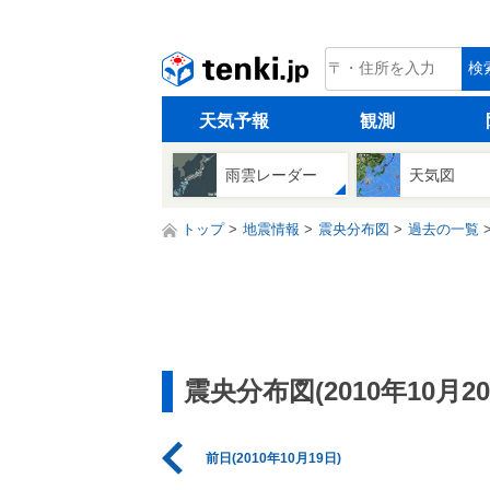
tenki.jp
検
天気予報
観測
雨雲レーダー
天気図
トップ
地震情報
震央分布図
過去の一覧
震央分布図(2010年10月20
前日(2010年10月19日)