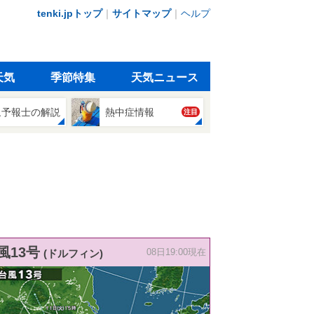
tenki.jpトップ
｜
サイトマップ
｜
ヘルプ
天気
季節特集
天気ニュース
象予報士の解説
熱中症情報
注目
風13号
(ドルフィン)
08日19:00現在