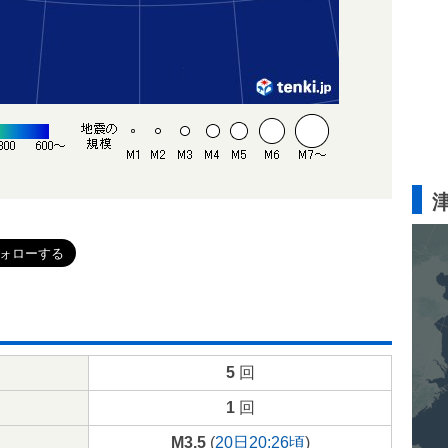
5
回
1
回
M3.5
(
20日20:26頃
)