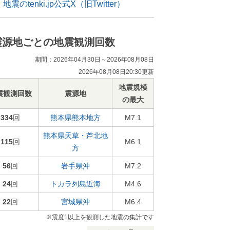
地震のtenki.jp公式X（旧Twitter）
震源地ごとの地震観測回数
期間：2026年04月30日～2026年08月08日
2026年08月08日20:30更新
地震規模
震観測回数
震源地
の最大
334
回
熊本県熊本地方
M7.1
熊本県天草・芦北地
115
回
M6.1
方
56
回
岩手県沖
M7.2
24
回
トカラ列島近海
M4.6
22
回
宮城県沖
M6.4
※震度1以上を観測した地震の集計です