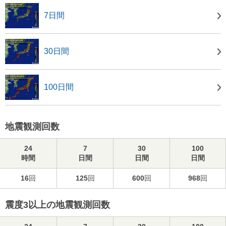
7日間
30日間
100日間
地震観測回数
24
7
30
100
時間
日間
日間
日間
16
回
125
回
600
回
968
回
震度3以上の地震観測回数