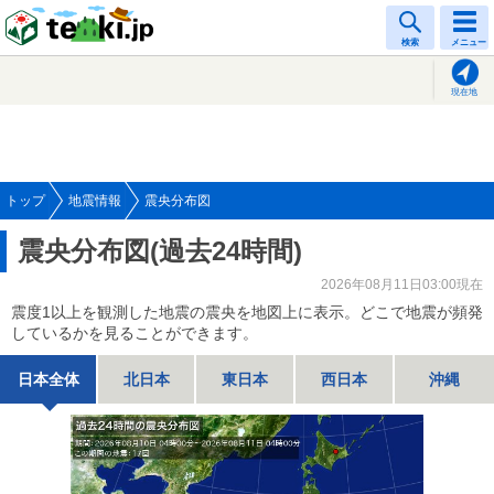
tenki.jp
検索
メニュー
現在地
トップ
地震情報
震央分布図
震央分布図(過去24時間)
2026年08月11日03:00現在
震度1以上を観測した地震の震央を地図上に表示。どこで地震が頻発
しているかを見ることができます。
日本全体
北日本
東日本
西日本
沖縄