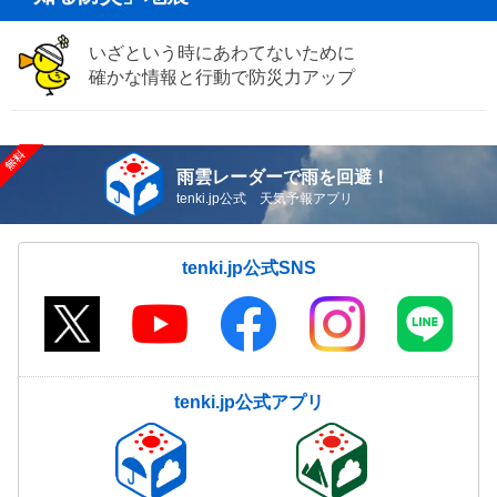
いざという時にあわてないために
確かな情報と行動で防災力アップ
雨雲レーダーで雨を回避！
tenki.jp公式 天気予報アプリ
tenki.jp公式SNS
tenki.jp公式アプリ