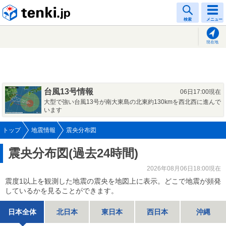
tenki.jp
検索
メニュー
現在地
台風13号情報
06日17:00現在
大型で強い台風13号が南大東島の北東約130kmを西北西に進んで
います
トップ
地震情報
震央分布図
震央分布図(過去24時間)
2026年08月06日18:00現在
震度1以上を観測した地震の震央を地図上に表示。どこで地震が頻発
しているかを見ることができます。
日本全体
北日本
東日本
西日本
沖縄