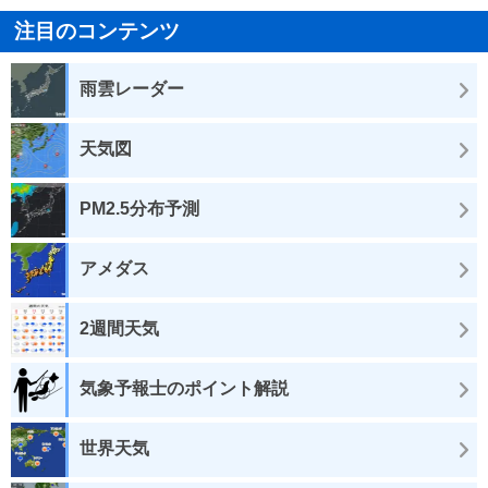
注目のコンテンツ
雨雲レーダー
天気図
PM2.5分布予測
アメダス
2週間天気
気象予報士のポイント解説
世界天気