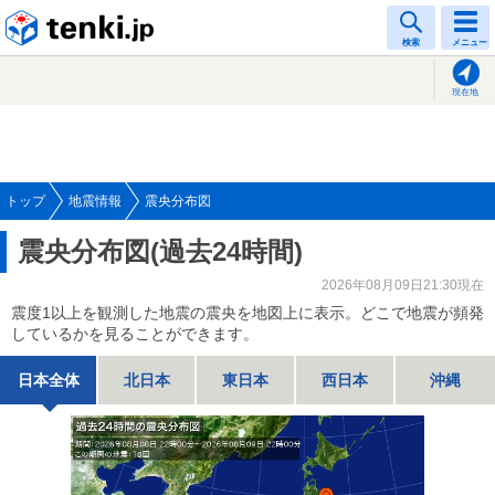
tenki.jp
検索
メニュー
現在地
トップ
地震情報
震央分布図
震央分布図(過去24時間)
2026年08月09日21:30現在
震度1以上を観測した地震の震央を地図上に表示。どこで地震が頻発
しているかを見ることができます。
日本全体
北日本
東日本
西日本
沖縄