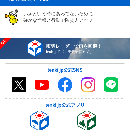
いざという時にあわてないために
確かな情報と行動で防災力アップ
雨雲レーダーで雨を回避！
tenki.jp公式 天気予報アプリ
tenki.jp公式SNS
tenki.jp公式アプリ