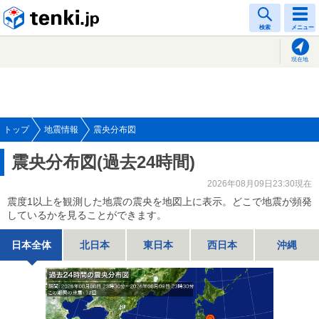
tenki.jp
検索
メニュー
現在地
トップ
地震情報
震央分布図
震央分布図(過去24時間)
2026年08月09日23:30現在
震度1以上を観測した地震の震央を地図上に表示。どこで地震が頻発
しているかを見ることができます。
日本全体
北日本
東日本
西日本
沖縄