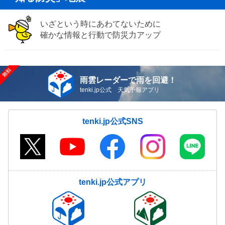
いざという時にあわてないために
確かな情報と行動で防災力アップ
雨雲レーダーで雨を回避！
tenki.jp公式 天気予報アプリ
tenki.jp公式SNS
tenki.jp公式アプリ