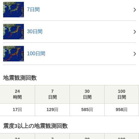
7日間
30日間
100日間
地震観測回数
24
7
30
100
時間
日間
日間
日間
17
回
129
回
585
回
958
回
震度3以上の地震観測回数