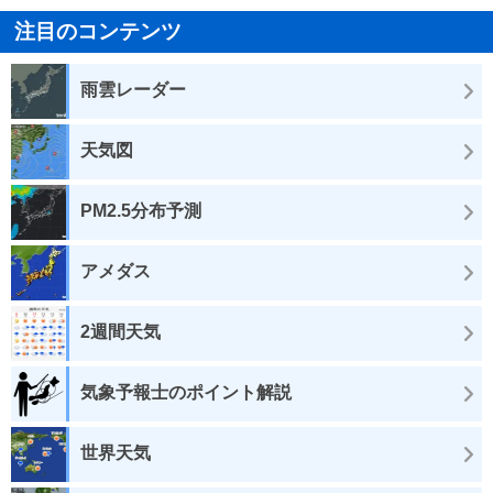
注目のコンテンツ
雨雲レーダー
天気図
PM2.5分布予測
アメダス
2週間天気
気象予報士のポイント解説
世界天気