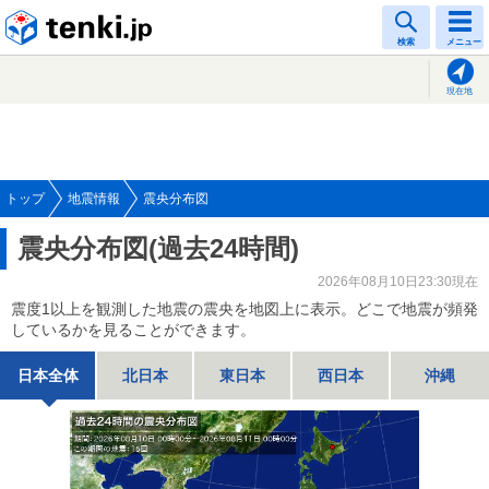
tenki.jp
検索
メニュー
現在地
トップ
地震情報
震央分布図
震央分布図(過去24時間)
2026年08月10日23:30現在
震度1以上を観測した地震の震央を地図上に表示。どこで地震が頻発
しているかを見ることができます。
日本全体
北日本
東日本
西日本
沖縄