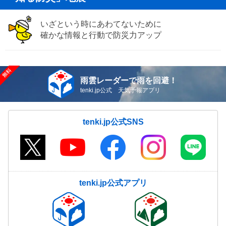
いざという時にあわてないために
確かな情報と行動で防災力アップ
雨雲レーダーで雨を回避！
tenki.jp公式 天気予報アプリ
tenki.jp公式SNS
tenki.jp公式アプリ