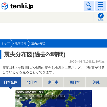
tenki.jp
検索
メニュー
現在地
トップ
地震情報
震央分布図
震央分布図(過去24時間)
2026年08月10日21:30現在
震度1以上を観測した地震の震央を地図上に表示。どこで地震が頻発
しているかを見ることができます。
日本全体
北日本
東日本
西日本
沖縄