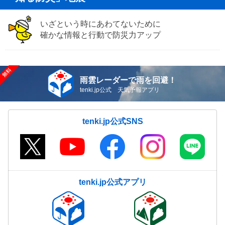
いざという時にあわてないために
確かな情報と行動で防災力アップ
雨雲レーダーで雨を回避！
tenki.jp公式 天気予報アプリ
tenki.jp公式SNS
tenki.jp公式アプリ