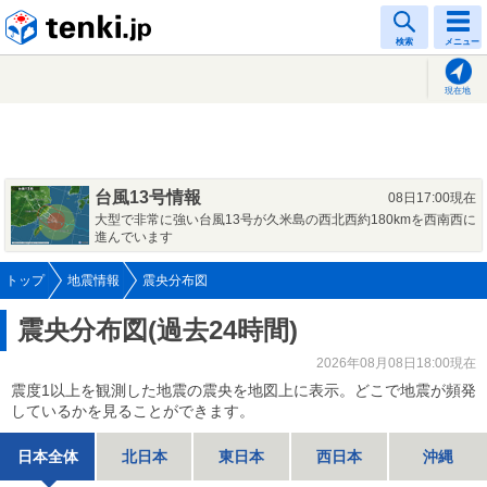
tenki.jp
検索
メニュー
現在地
台風13号情報
08日17:00現在
大型で非常に強い台風13号が久米島の西北西約180kmを西南西に
進んでいます
トップ
地震情報
震央分布図
震央分布図(過去24時間)
2026年08月08日18:00現在
震度1以上を観測した地震の震央を地図上に表示。どこで地震が頻発
しているかを見ることができます。
日本全体
北日本
東日本
西日本
沖縄