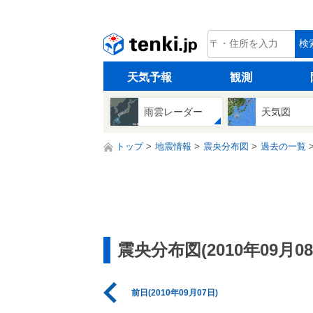
tenki.jp
検
天気予報
観測
雨雲レーダー
天気図
トップ
地震情報
震央分布図
過去の一覧
震央分布図(2010年09月08
前日(2010年09月07日)