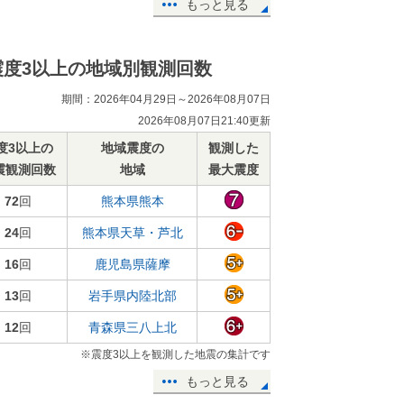
もっと見る
震度3以上の地域別観測回数
期間：2026年04月29日～2026年08月07日
2026年08月07日21:40更新
度3以上の
地域震度の
観測した
震観測回数
地域
最大震度
72
回
熊本県熊本
24
回
熊本県天草・芦北
16
回
鹿児島県薩摩
13
回
岩手県内陸北部
12
回
青森県三八上北
※震度3以上を観測した地震の集計です
もっと見る