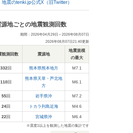
地震のtenki.jp公式X（旧Twitter）
震源地ごとの地震観測回数
期間：2026年04月29日～2026年08月07日
2026年08月07日21:40更新
地震規模
震観測回数
震源地
の最大
332
回
熊本県熊本地方
M7.1
熊本県天草・芦北地
110
回
M6.1
方
55
回
岩手県沖
M7.2
24
回
トカラ列島近海
M4.6
22
回
宮城県沖
M6.4
※震度1以上を観測した地震の集計です