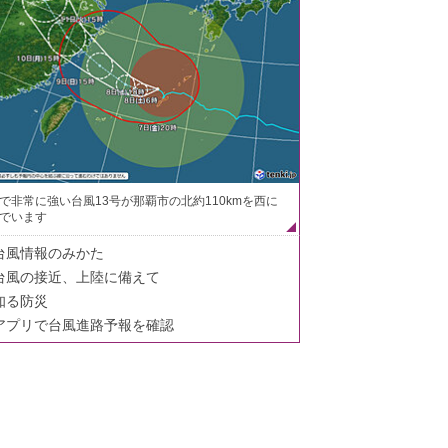
で非常に強い台風13号が那覇市の北約110kmを西に
でいます
台風情報のみかた
台風の接近、上陸に備えて
知る防災
アプリで台風進路予報を確認