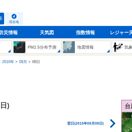
索
現在地
防災情報
天気図
指数情報
レジャー
PM2.5分布予測
地震情報
気
2010年
09月
08日
日)
台
翌日(2010年09月09日)