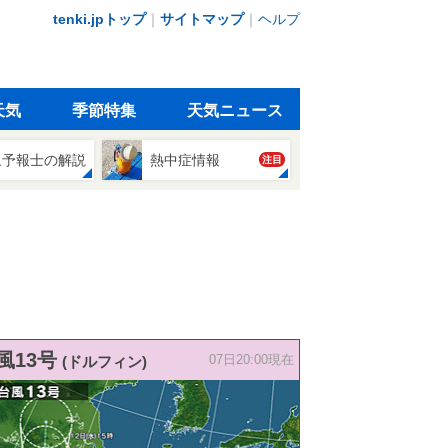
tenki.jpトップ
｜
サイトマップ
｜
ヘルプ
天気
季節特集
天気ニュース
象予報士の解説
熱中症情報
注目
風13号
(ドルフィン)
07日20:00現在