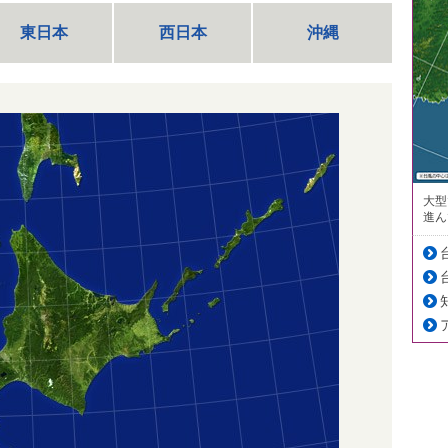
東日本
西日本
沖縄
大型
進ん