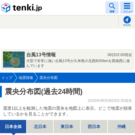
tenki.jp
検索
メニュー
現在地
台風13号情報
08日02:00現在
大型で非常に強い台風13号が久米島の北西約50kmを西南西に進
んでいます
トップ
地震情報
震央分布図
震央分布図(過去24時間)
2026年08月08日02:30現在
震度1以上を観測した地震の震央を地図上に表示。どこで地震が頻発
しているかを見ることができます。
日本全体
北日本
東日本
西日本
沖縄