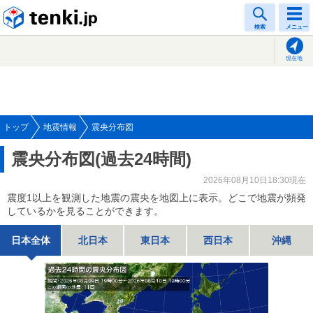
tenki.jp
検索
メニュー
現在地
トップ
地震情報
震央分布図
震央分布図(過去24時間)
2026年08月10日18:30現在
震度1以上を観測した地震の震央を地図上に表示。どこで地震が頻発
しているかを見ることができます。
日本全体
北日本
東日本
西日本
沖縄