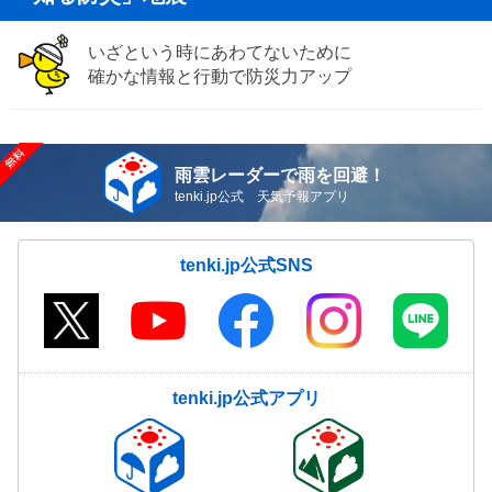
いざという時にあわてないために
確かな情報と行動で防災力アップ
雨雲レーダーで雨を回避！
tenki.jp公式 天気予報アプリ
tenki.jp公式SNS
tenki.jp公式アプリ