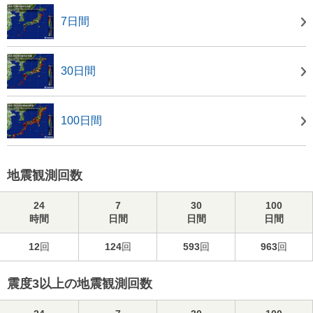
7日間
30日間
100日間
地震観測回数
24
7
30
100
時間
日間
日間
日間
12
回
124
回
593
回
963
回
震度3以上の地震観測回数