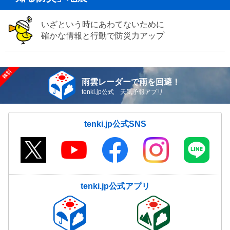
いざという時にあわてないために
確かな情報と行動で防災力アップ
雨雲レーダーで雨を回避！
tenki.jp公式 天気予報アプリ
tenki.jp公式SNS
tenki.jp公式アプリ