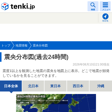
tenki.jp
検索
メニュー
現在地
トップ
地震情報
震央分布図
震央分布図(過去24時間)
2026年08月10日21:00現在
震度1以上を観測した地震の震央を地図上に表示。どこで地震が頻発
しているかを見ることができます。
日本全体
北日本
東日本
西日本
沖縄