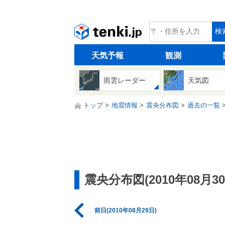
tenki.jp
検
天気予報
観測
雨雲レーダー
天気図
トップ
地震情報
震央分布図
過去の一覧
震央分布図(2010年08月30
前日(2010年08月29日)