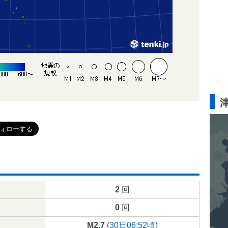
2
回
0
回
M2.7
(
30日06:52頃
)