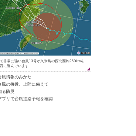
で非常に強い台風13号が久米島の西北西約260kmを
西に進んでいます
台風情報のみかた
台風の接近、上陸に備えて
知る防災
アプリで台風進路予報を確認