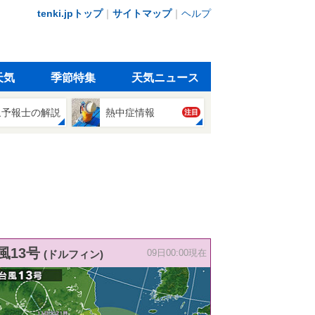
tenki.jpトップ
｜
サイトマップ
｜
ヘルプ
天気
季節特集
天気ニュース
象予報士の解説
熱中症情報
注目
風13号
(ドルフィン)
09日00:00現在