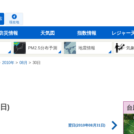
索
現在地
防災情報
天気図
指数情報
レジャー
PM2.5分布予測
地震情報
気
2010年
08月
30日
日)
台
翌日(2010年08月31日)