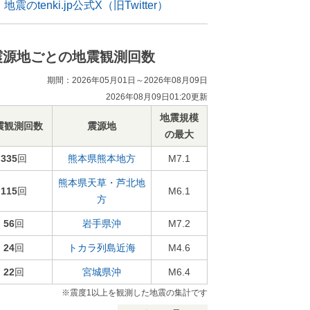
地震のtenki.jp公式X（旧Twitter）
震源地ごとの地震観測回数
期間：2026年05月01日～2026年08月09日
2026年08月09日01:20更新
地震規模
震観測回数
震源地
の最大
335
回
熊本県熊本地方
M7.1
熊本県天草・芦北地
115
回
M6.1
方
56
回
岩手県沖
M7.2
24
回
トカラ列島近海
M4.6
22
回
宮城県沖
M6.4
※震度1以上を観測した地震の集計です