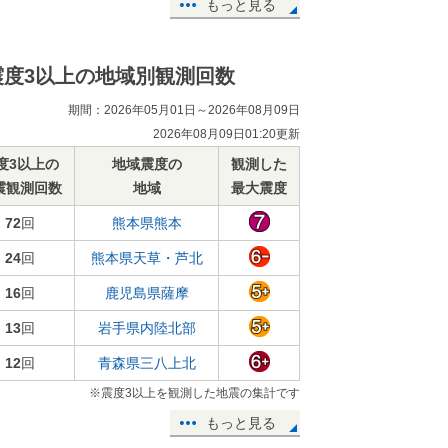
もっと見る
震度3以上の地域別観測回数
期間：2026年05月01日～2026年08月09日
2026年08月09日01:20更新
度3以上の
地域震度の
観測した
震観測回数
地域
最大震度
72
回
熊本県熊本
24
回
熊本県天草・芦北
16
回
鹿児島県薩摩
13
回
岩手県内陸北部
12
回
青森県三八上北
※震度3以上を観測した地震の集計です
もっと見る