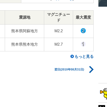
マグニチュー
震源地
最大震度
ド
熊本県阿蘇地方
M2.2
熊本県熊本地方
M2.7
もっと見る
翌日(2010年08月31日)