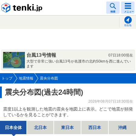
tenki.jp
検索
メニュー
現在地
台風13号情報
07日18:00現在
大型で非常に強い台風13号が名護市の北約50kmを西に進んでい
ます
トップ
地震情報
震央分布図
震央分布図(過去24時間)
2026年08月07日18:30現在
震度1以上を観測した地震の震央を地図上に表示。どこで地震が頻発
しているかを見ることができます。
日本全体
北日本
東日本
西日本
沖縄