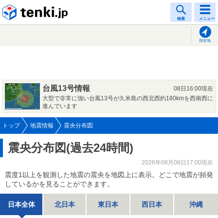
tenki.jp
検索
メニュー
現在地
台風13号情報
08日16:00現在
大型で非常に強い台風13号が久米島の西北西約180kmを西南西に
進んでいます
トップ
地震情報
震央分布図
震央分布図(過去24時間)
2026年08月08日17:00現在
震度1以上を観測した地震の震央を地図上に表示。どこで地震が頻発
しているかを見ることができます。
日本全体
北日本
東日本
西日本
沖縄