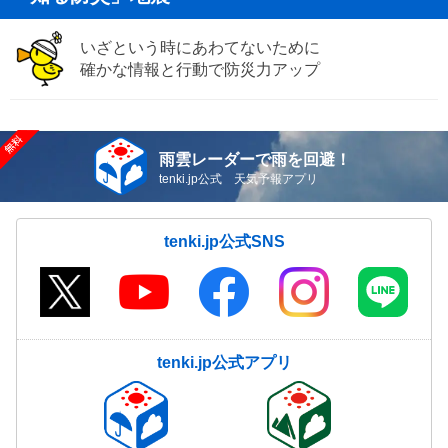
いざという時にあわてないために
確かな情報と行動で防災力アップ
雨雲レーダーで雨を回避！
tenki.jp公式 天気予報アプリ
tenki.jp公式SNS
tenki.jp公式アプリ