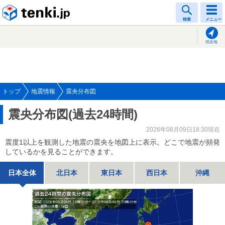
tenki.jp
検索
メニュー
現在地
トップ
地震情報
震央分布図
震央分布図(過去24時間)
2026年08月09日18:30現在
震度1以上を観測した地震の震央を地図上に表示。どこで地震が頻発
しているかを見ることができます。
日本全体
北日本
東日本
西日本
沖縄