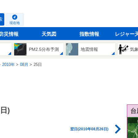
索
現在地
防災情報
天気図
指数情報
レジャー
PM2.5分布予測
地震情報
気
2010年
08月
25日
日)
台
翌日(2010年08月26日)