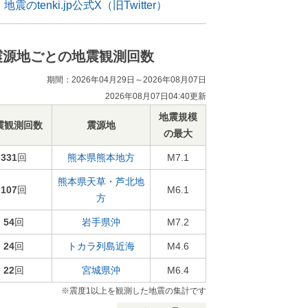
地震のtenki.jp公式X（旧Twitter）
震源地ごとの地震観測回数
期間：2026年04月29日～2026年08月07日
2026年08月07日04:40更新
地震規模
震観測回数
震源地
の最大
331
回
熊本県熊本地方
M7.1
熊本県天草・芦北地
107
回
M6.1
方
54
回
岩手県沖
M7.2
24
回
トカラ列島近海
M4.6
22
回
宮城県沖
M6.4
※震度1以上を観測した地震の集計です