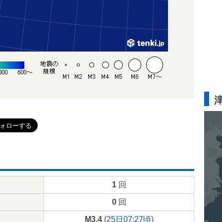
1
回
0
回
M3.4
(
25日07:27頃
)