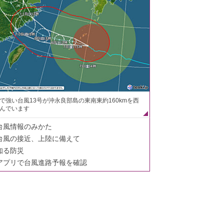
で強い台風13号が沖永良部島の東南東約160kmを西
んでいます
台風情報のみかた
台風の接近、上陸に備えて
知る防災
アプリで台風進路予報を確認