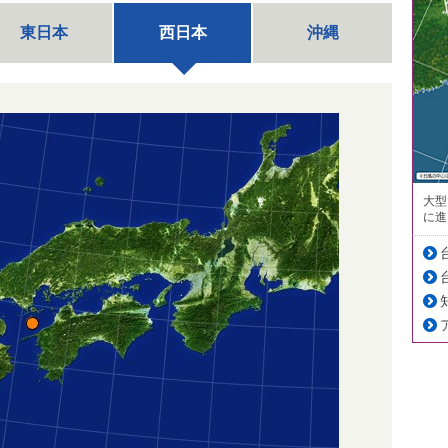
東日本
西日本
沖縄
大型
に進