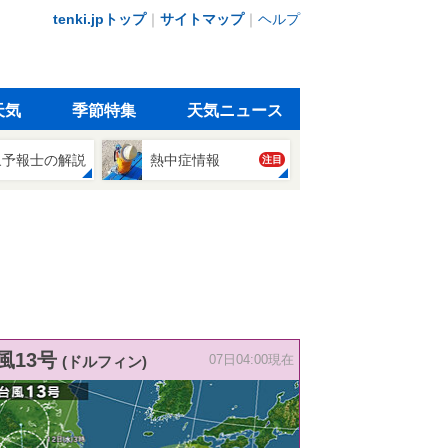
tenki.jpトップ
｜
サイトマップ
｜
ヘルプ
天気
季節特集
天気ニュース
象予報士の解説
熱中症情報
注目
風13号
(ドルフィン)
07日04:00現在