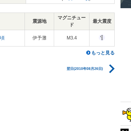
マグニチュー
震源地
最大震度
ド
7頃
伊予灘
M3.4
もっと見る
翌日(2010年08月26日)