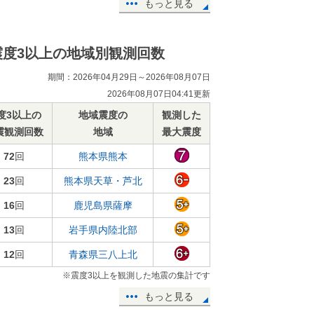
もっと見る
震度3以上の地域別観測回数
期間：2026年04月29日～2026年08月07日
2026年08月07日04:41更新
度3以上の
地域震度の
観測した
震観測回数
地域
最大震度
72
回
熊本県熊本
23
回
熊本県天草・芦北
16
回
鹿児島県薩摩
13
回
岩手県内陸北部
12
回
青森県三八上北
※震度3以上を観測した地震の集計です
もっと見る