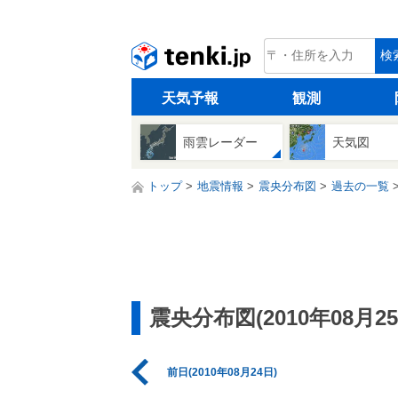
tenki.jp
検
天気予報
観測
雨雲レーダー
天気図
トップ
地震情報
震央分布図
過去の一覧
震央分布図(2010年08月25
前日(2010年08月24日)