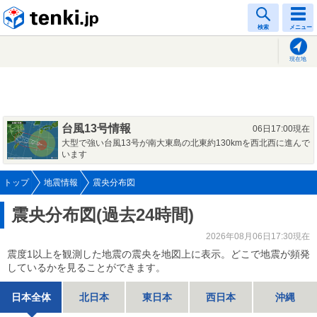
tenki.jp
検索
メニュー
現在地
台風13号情報
06日17:00現在
大型で強い台風13号が南大東島の北東約130kmを西北西に進んで
います
トップ
地震情報
震央分布図
震央分布図(過去24時間)
2026年08月06日17:30現在
震度1以上を観測した地震の震央を地図上に表示。どこで地震が頻発
しているかを見ることができます。
日本全体
北日本
東日本
西日本
沖縄