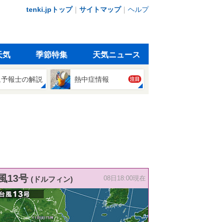
tenki.jpトップ
｜
サイトマップ
｜
ヘルプ
天気
季節特集
天気ニュース
象予報士の解説
熱中症情報
注目
風13号
(ドルフィン)
08日18:00現在