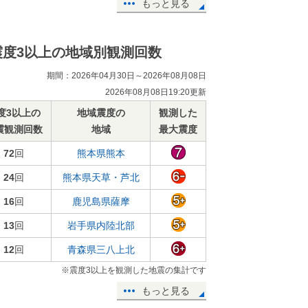
もっと見る
震度3以上の地域別観測回数
期間：2026年04月30日～2026年08月08日
2026年08月08日19:20更新
度3以上の
地域震度の
観測した
震観測回数
地域
最大震度
72
回
熊本県熊本
24
回
熊本県天草・芦北
16
回
鹿児島県薩摩
13
回
岩手県内陸北部
12
回
青森県三八上北
※震度3以上を観測した地震の集計です
もっと見る