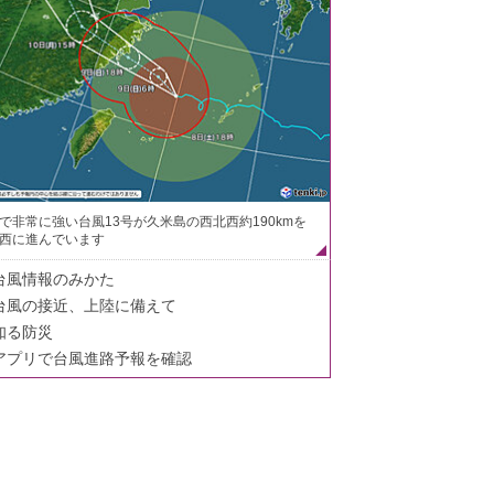
で非常に強い台風13号が久米島の西北西約190kmを
西に進んでいます
台風情報のみかた
台風の接近、上陸に備えて
知る防災
アプリで台風進路予報を確認