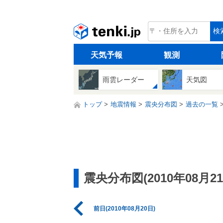
tenki.jp
検
天気予報
観測
雨雲レーダー
天気図
トップ
地震情報
震央分布図
過去の一覧
震央分布図(2010年08月21
前日(2010年08月20日)