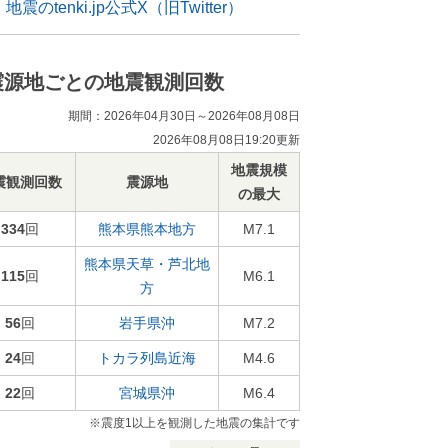
地震のtenki.jp公式X（旧Twitter）
震源地ごとの地震観測回数
期間：2026年04月30日～2026年08月08日
2026年08月08日19:20更新
地震規模
震観測回数
震源地
の最大
334
回
熊本県熊本地方
M7.1
熊本県天草・芦北地
115
回
M6.1
方
56
回
岩手県沖
M7.2
24
回
トカラ列島近海
M4.6
22
回
宮城県沖
M6.4
※震度1以上を観測した地震の集計です