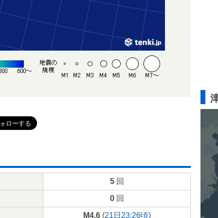
5
回
0
回
M4.6
(
21日23:26頃
)