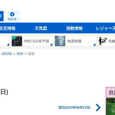
索
現在地
防災情報
天気図
指数情報
レジャー
PM2.5分布予測
地震情報
気
2010年
08月
21日
日)
台
翌日(2010年08月22日)