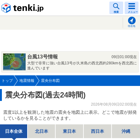
tenki.jp
検索
メニュー
現在地
台風13号情報
09日01:00現在
大型で非常に強い台風13号が久米島の西北西約280kmを西北西に
進んでいます
トップ
地震情報
震央分布図
震央分布図(過去24時間)
2026年08月09日02:00現在
震度1以上を観測した地震の震央を地図上に表示。どこで地震が頻発
しているかを見ることができます。
日本全体
北日本
東日本
西日本
沖縄