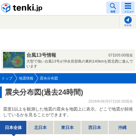
tenki.jp
検索
メニュー
現在地
台風13号情報
07日05:00現在
大型で強い台風13号が沖永良部島の東約140kmを西北西に進んで
います
トップ
地震情報
震央分布図
震央分布図(過去24時間)
2026年08月07日06:30現在
震度1以上を観測した地震の震央を地図上に表示。どこで地震が頻発
しているかを見ることができます。
日本全体
北日本
東日本
西日本
沖縄