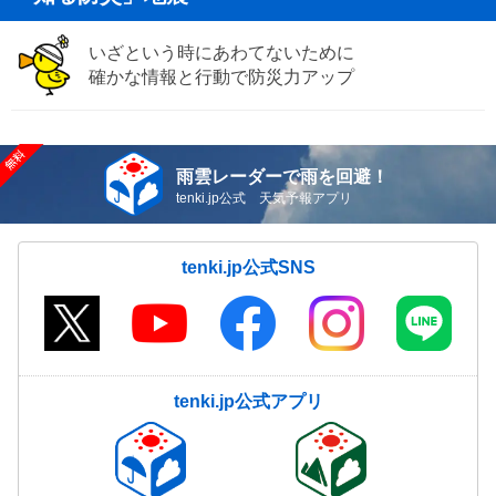
いざという時にあわてないために
確かな情報と行動で防災力アップ
雨雲レーダーで雨を回避！
tenki.jp公式 天気予報アプリ
tenki.jp公式SNS
tenki.jp公式アプリ