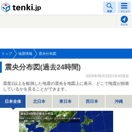
tenki.jp
検索
メニュー
現在地
トップ
地震情報
震央分布図
震央分布図(過去24時間)
2026年08月10日16:00現在
震度1以上を観測した地震の震央を地図上に表示。どこで地震が頻発
しているかを見ることができます。
日本全体
北日本
東日本
西日本
沖縄