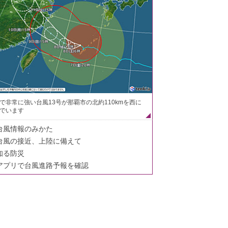
で非常に強い台風13号が那覇市の北約110kmを西に
でいます
台風情報のみかた
台風の接近、上陸に備えて
知る防災
アプリで台風進路予報を確認