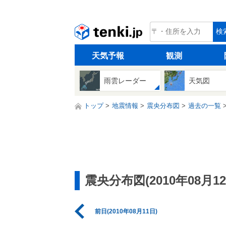
tenki.jp
検
天気予報
観測
雨雲レーダー
天気図
トップ
地震情報
震央分布図
過去の一覧
震央分布図(2010年08月12
前日(2010年08月11日)