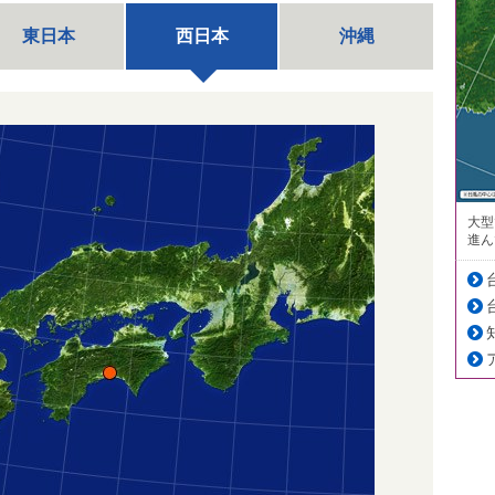
東日本
西日本
沖縄
大型
進ん