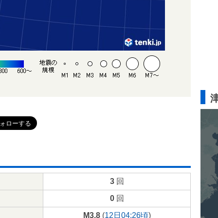
3
回
0
回
M3.8
(
12日04:26頃
)