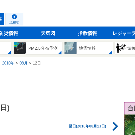
索
現在地
防災情報
天気図
指数情報
レジャー
PM2.5分布予測
地震情報
気
2010年
08月
12日
日)
台
翌日(2010年08月13日)