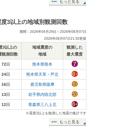
もっと見る
震度3以上の地域別観測回数
期間：2026年04月29日～2026年08月07日
2026年08月07日21:50更新
度3以上の
地域震度の
観測した
震観測回数
地域
最大震度
72
回
熊本県熊本
24
回
熊本県天草・芦北
16
回
鹿児島県薩摩
13
回
岩手県内陸北部
12
回
青森県三八上北
※震度3以上を観測した地震の集計です
もっと見る