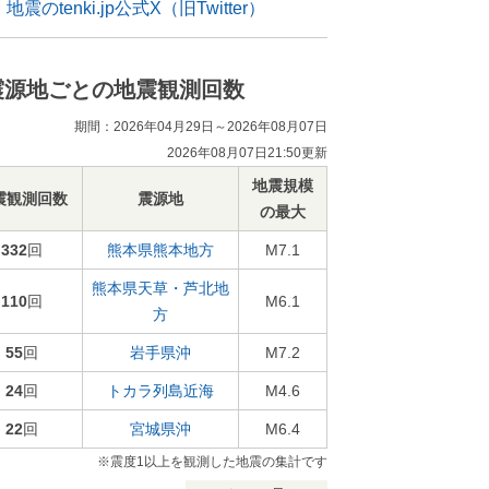
地震のtenki.jp公式X（旧Twitter）
震源地ごとの地震観測回数
期間：2026年04月29日～2026年08月07日
2026年08月07日21:50更新
地震規模
震観測回数
震源地
の最大
332
回
熊本県熊本地方
M7.1
熊本県天草・芦北地
110
回
M6.1
方
55
回
岩手県沖
M7.2
24
回
トカラ列島近海
M4.6
22
回
宮城県沖
M6.4
※震度1以上を観測した地震の集計です