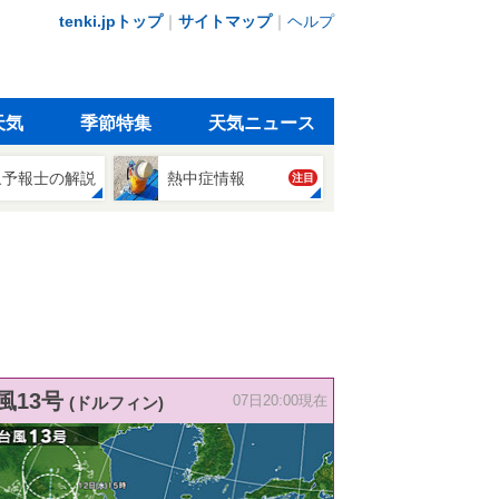
tenki.jpトップ
｜
サイトマップ
｜
ヘルプ
天気
季節特集
天気ニュース
象予報士の解説
熱中症情報
注目
風13号
(ドルフィン)
07日20:00現在