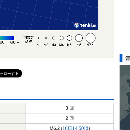
3
回
2
回
M6.2
(
10日14:50頃
)