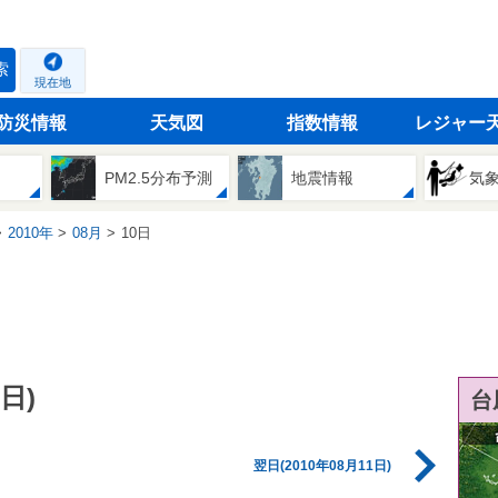
索
現在地
防災情報
天気図
指数情報
レジャー
PM2.5分布予測
地震情報
気
2010年
08月
10日
日)
台
翌日(2010年08月11日)