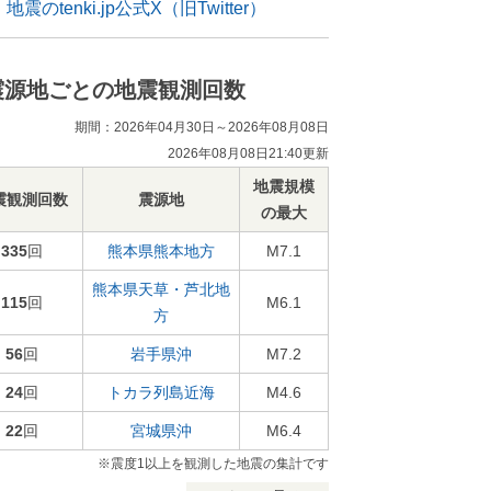
地震のtenki.jp公式X（旧Twitter）
震源地ごとの地震観測回数
期間：2026年04月30日～2026年08月08日
2026年08月08日21:40更新
地震規模
震観測回数
震源地
の最大
335
回
熊本県熊本地方
M7.1
熊本県天草・芦北地
115
回
M6.1
方
56
回
岩手県沖
M7.2
24
回
トカラ列島近海
M4.6
22
回
宮城県沖
M6.4
※震度1以上を観測した地震の集計です