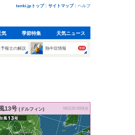
tenki.jpトップ
｜
サイトマップ
｜
ヘルプ
天気
季節特集
天気ニュース
象予報士の解説
熱中症情報
注目
風13号
(ドルフィン)
08日20:00現在