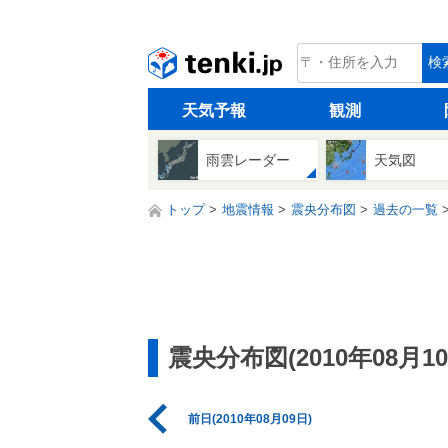
tenki.jp
検
天気予報
観測
雨雲レーダー
天気図
トップ
地震情報
震央分布図
過去の一覧
震央分布図(2010年08月10
前日(2010年08月09日)