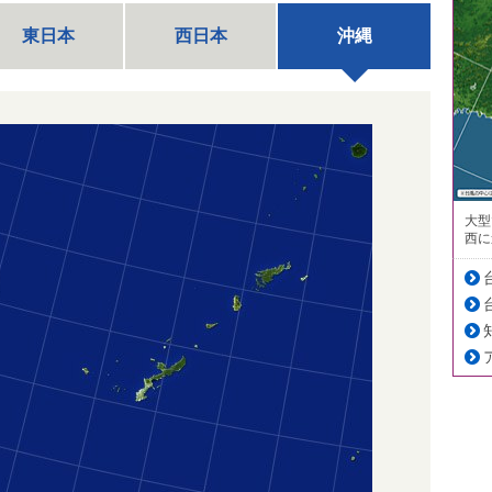
東日本
西日本
沖縄
大型
西に