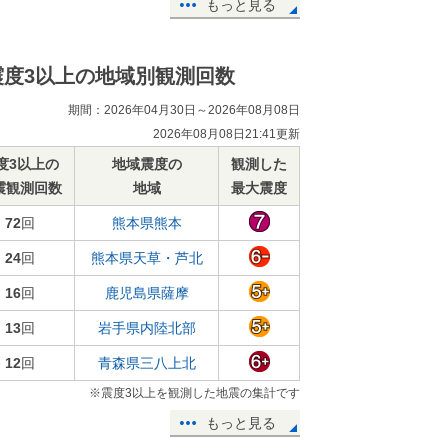
もっと見る
震度3以上の地域別観測回数
期間：2026年04月30日～2026年08月08日
2026年08月08日21:41更新
度3以上の
地域震度の
観測した
震観測回数
地域
最大震度
72
回
熊本県熊本
24
回
熊本県天草・芦北
16
回
鹿児島県薩摩
13
回
岩手県内陸北部
12
回
青森県三八上北
※震度3以上を観測した地震の集計です
もっと見る