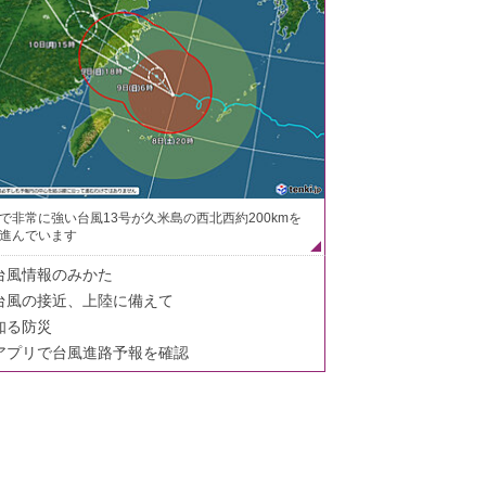
で非常に強い台風13号が久米島の西北西約200kmを
進んでいます
台風情報のみかた
台風の接近、上陸に備えて
知る防災
アプリで台風進路予報を確認