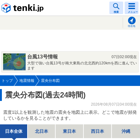
tenki.jp
検索
メニュー
現在地
台風13号情報
07日02:00現在
大型で強い台風13号が南大東島の北北西約120kmを西に進んでい
ます
トップ
地震情報
震央分布図
震央分布図(過去24時間)
2026年08月07日04:00現在
震度1以上を観測した地震の震央を地図上に表示。どこで地震が頻発
しているかを見ることができます。
日本全体
北日本
東日本
西日本
沖縄