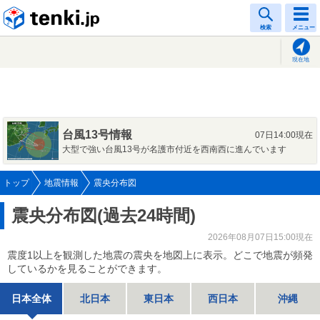
tenki.jp
検索
メニュー
現在地
台風13号情報
07日14:00現在
大型で強い台風13号が名護市付近を西南西に進んでいます
トップ
地震情報
震央分布図
震央分布図(過去24時間)
2026年08月07日15:00現在
震度1以上を観測した地震の震央を地図上に表示。どこで地震が頻発
しているかを見ることができます。
日本全体
北日本
東日本
西日本
沖縄