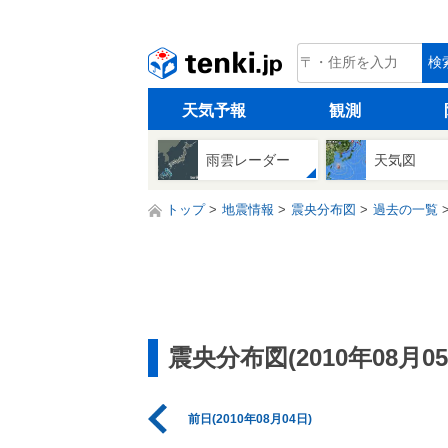
tenki.jp
検
天気予報
観測
雨雲レーダー
天気図
トップ
地震情報
震央分布図
過去の一覧
震央分布図(2010年08月05
前日(2010年08月04日)