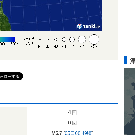
4
回
0
回
M5.7
(
05日08:49頃
)