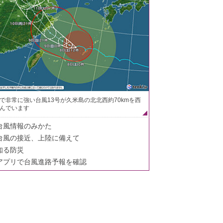
で非常に強い台風13号が久米島の北北西約70kmを西
んでいます
台風情報のみかた
台風の接近、上陸に備えて
知る防災
アプリで台風進路予報を確認