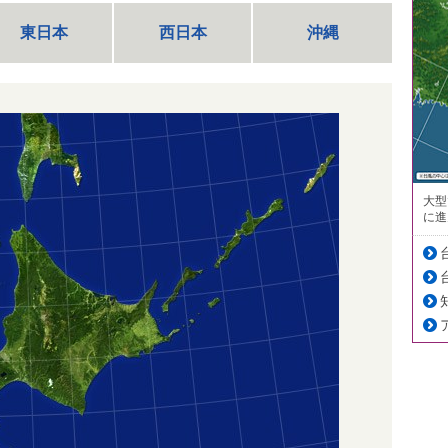
東日本
西日本
沖縄
大型
に進