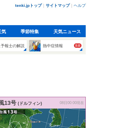
tenki.jpトップ
｜
サイトマップ
｜
ヘルプ
天気
季節特集
天気ニュース
象予報士の解説
熱中症情報
注目
風13号
(ドルフィン)
08日00:00現在