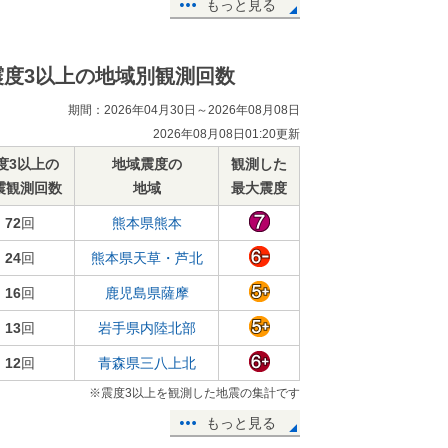
もっと見る
震度3以上の地域別観測回数
期間：2026年04月30日～2026年08月08日
2026年08月08日01:20更新
度3以上の
地域震度の
観測した
震観測回数
地域
最大震度
72
回
熊本県熊本
24
回
熊本県天草・芦北
16
回
鹿児島県薩摩
13
回
岩手県内陸北部
12
回
青森県三八上北
※震度3以上を観測した地震の集計です
もっと見る