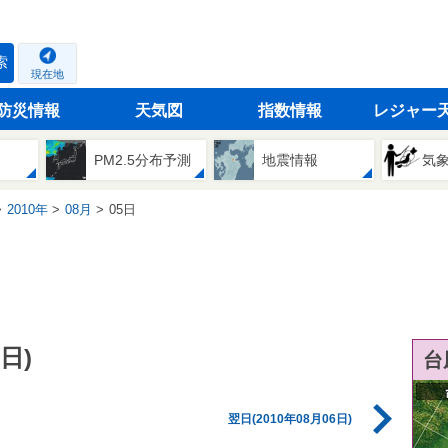
索
現在地
防災情報
天気図
指数情報
レジャー
PM2.5分布予測
地震情報
気
2010年
08月
05日
日)
台
翌日(2010年08月06日)