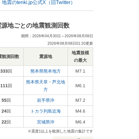
地震のtenki.jp公式X（旧Twitter）
震源地ごとの地震観測回数
期間：2026年04月30日～2026年08月08日
2026年08月08日01:20更新
地震規模
震観測回数
震源地
の最大
333
回
熊本県熊本地方
M7.1
熊本県天草・芦北地
111
回
M6.1
方
55
回
岩手県沖
M7.2
24
回
トカラ列島近海
M4.6
22
回
宮城県沖
M6.4
※震度1以上を観測した地震の集計です