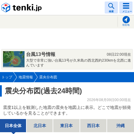
tenki.jp
検索
メニュー
現在地
台風13号情報
08日22:00現在
大型で非常に強い台風13号が久米島の西北西約230kmを北西に進
んでいます
トップ
地震情報
震央分布図
震央分布図(過去24時間)
2026年08月09日00:00現在
震度1以上を観測した地震の震央を地図上に表示。どこで地震が頻発
しているかを見ることができます。
日本全体
北日本
東日本
西日本
沖縄