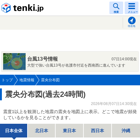
tenki.jp
検索
メニュー
現在地
台風13号情報
07日14:00現在
大型で強い台風13号が名護市付近を西南西に進んでいます
トップ
地震情報
震央分布図
震央分布図(過去24時間)
2026年08月07日14:30現在
震度1以上を観測した地震の震央を地図上に表示。どこで地震が頻発
しているかを見ることができます。
日本全体
北日本
東日本
西日本
沖縄