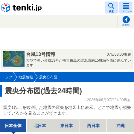
tenki.jp
検索
メニュー
現在地
台風13号情報
07日03:00現在
大型で強い台風13号が南大東島の北北西約150kmを西に進んでい
ます
トップ
地震情報
震央分布図
震央分布図(過去24時間)
2026年08月07日04:00現在
震度1以上を観測した地震の震央を地図上に表示。どこで地震が頻発
しているかを見ることができます。
日本全体
北日本
東日本
西日本
沖縄