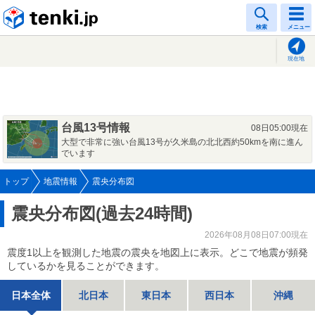
tenki.jp
検索
メニュー
現在地
台風13号情報
08日05:00現在
大型で非常に強い台風13号が久米島の北北西約50kmを南に進ん
でいます
トップ
地震情報
震央分布図
震央分布図(過去24時間)
2026年08月08日07:00現在
震度1以上を観測した地震の震央を地図上に表示。どこで地震が頻発
しているかを見ることができます。
日本全体
北日本
東日本
西日本
沖縄