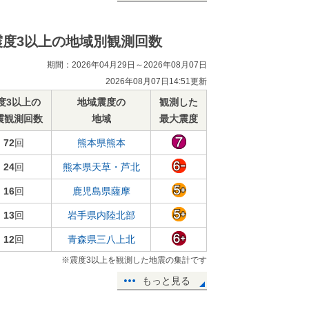
震度3以上の地域別観測回数
期間：2026年04月29日～2026年08月07日
2026年08月07日14:51更新
度3以上の
地域震度の
観測した
震観測回数
地域
最大震度
72
回
熊本県熊本
24
回
熊本県天草・芦北
16
回
鹿児島県薩摩
13
回
岩手県内陸北部
12
回
青森県三八上北
※震度3以上を観測した地震の集計です
もっと見る