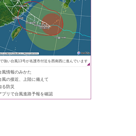
で強い台風13号が名護市付近を西南西に進んでいます
台風情報のみかた
台風の接近、上陸に備えて
知る防災
アプリで台風進路予報を確認