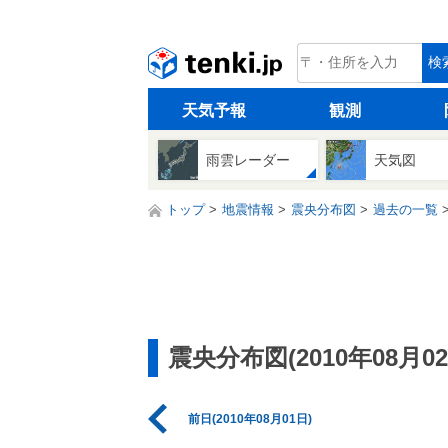
tenki.jp
検
天気予報
観測
雨雲レーダー
天気図
トップ
地震情報
震央分布図
過去の一覧
震央分布図(2010年08月02
前日(2010年08月01日)