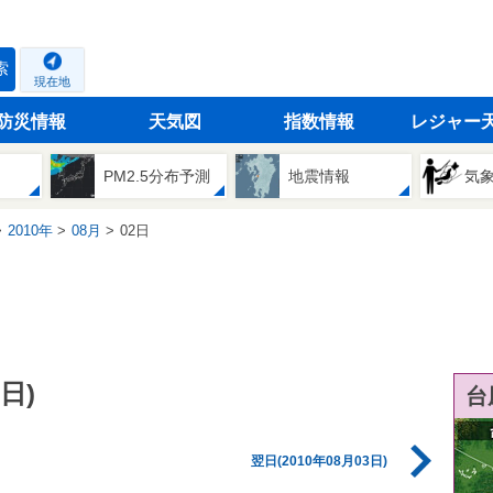
索
現在地
防災情報
天気図
指数情報
レジャー
PM2.5分布予測
地震情報
気
2010年
08月
02日
日)
台
翌日(2010年08月03日)