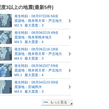
震度3以上の地震(最新5件)
発生時刻：08月07日06:56頃
震源地：熊本県天草・芦北地方
M2.9
最大震度：3
発生時刻：08月06日19:49頃
震源地：熊本県熊本地方
M4.5
最大震度：4
発生時刻：08月06日16:18頃
震源地：熊本県天草・芦北地方
M4.0
最大震度：3
発生時刻：08月06日07:59頃
震源地：熊本県天草・芦北地方
M5.1
最大震度：4
発生時刻：08月04日23:00頃
震源地：宮城県沖
M4.6
最大震度：3
もっと見る