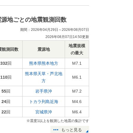
震源地ごとの地震観測回数
期間：2026年04月29日～2026年08月07日
2026年08月07日14:50更新
地震規模
震観測回数
震源地
の最大
332
回
熊本県熊本地方
M7.1
熊本県天草・芦北地
110
回
M6.1
方
55
回
岩手県沖
M7.2
24
回
トカラ列島近海
M4.6
22
回
宮城県沖
M6.4
※震度1以上を観測した地震の集計です
もっと見る