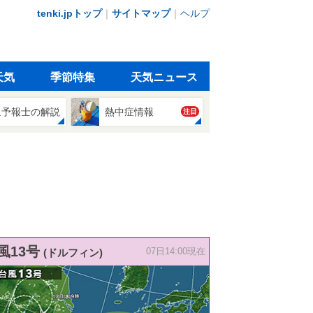
tenki.jpトップ
｜
サイトマップ
｜
ヘルプ
天気
季節特集
天気ニュース
象予報士の解説
熱中症情報
注目
風13号
(ドルフィン)
07日14:00現在