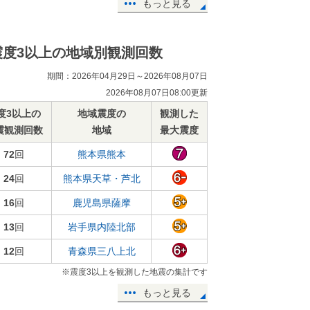
もっと見る
震度3以上の地域別観測回数
期間：2026年04月29日～2026年08月07日
2026年08月07日08:00更新
度3以上の
地域震度の
観測した
震観測回数
地域
最大震度
72
回
熊本県熊本
24
回
熊本県天草・芦北
16
回
鹿児島県薩摩
13
回
岩手県内陸北部
12
回
青森県三八上北
※震度3以上を観測した地震の集計です
もっと見る