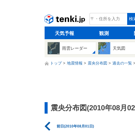
tenki.jp
検
天気予報
観測
雨雲レーダー
天気図
トップ
地震情報
震央分布図
過去の一覧
震央分布図(2010年08月02
前日(2010年08月01日)