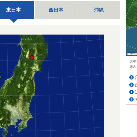
東日本
西日本
沖縄
大型
進ん