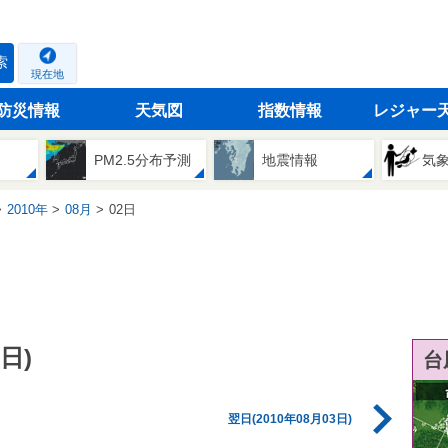
索
現在地
防災情報
天気図
指数情報
レジャー
PM2.5分布予測
地震情報
気
2010年
08月
02日
日)
台
翌日(2010年08月03日)