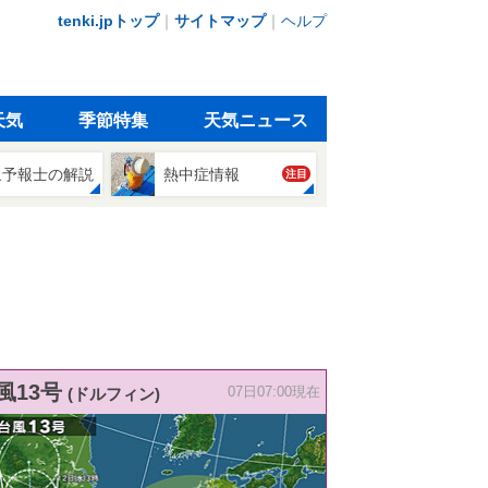
tenki.jpトップ
｜
サイトマップ
｜
ヘルプ
天気
季節特集
天気ニュース
象予報士の解説
熱中症情報
注目
風13号
(ドルフィン)
07日07:00現在