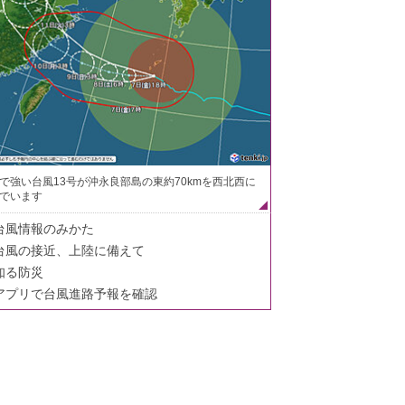
で強い台風13号が沖永良部島の東約70kmを西北西に
でいます
台風情報のみかた
台風の接近、上陸に備えて
知る防災
アプリで台風進路予報を確認