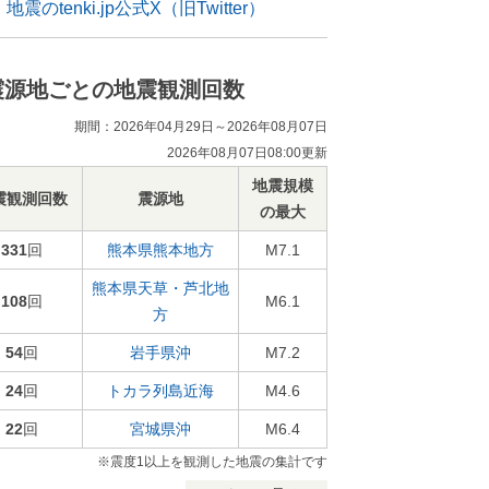
地震のtenki.jp公式X（旧Twitter）
震源地ごとの地震観測回数
期間：2026年04月29日～2026年08月07日
2026年08月07日08:00更新
地震規模
震観測回数
震源地
の最大
331
回
熊本県熊本地方
M7.1
熊本県天草・芦北地
108
回
M6.1
方
54
回
岩手県沖
M7.2
24
回
トカラ列島近海
M4.6
22
回
宮城県沖
M6.4
※震度1以上を観測した地震の集計です