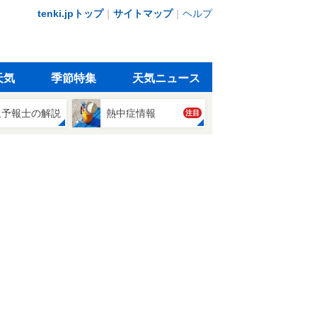
tenki.jpトップ
｜
サイトマップ
｜
ヘルプ
天気
季節特集
天気ニュース
象予報士の解説
熱中症情報
注目