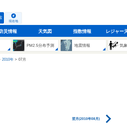
索
現在地
防災情報
天気図
指数情報
レジャー
PM2.5分布予測
地震情報
気
2010年
07月
翌月(2010年08月)