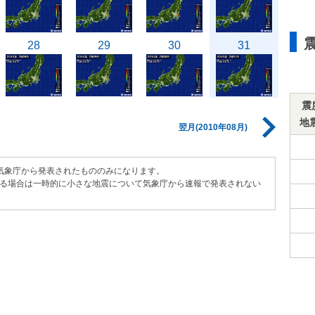
28
29
30
31
震
地
翌月(2010年08月)
気象庁から発表されたもののみになります。
る場合は一時的に小さな地震について気象庁から速報で発表されない