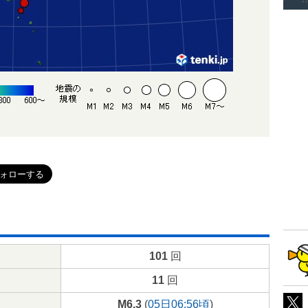
101
回
11
回
M6.3
(
05日06:56頃
)