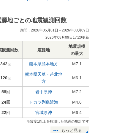
震源地ごとの地震観測回数
期間：2026年05月01日～2026年08月09日
2026年08月09日17:20更新
地震規模
震観測回数
震源地
の最大
342
回
熊本県熊本地方
M7.1
熊本県天草・芦北地
120
回
M6.1
方
58
回
岩手県沖
M7.2
24
回
トカラ列島近海
M4.6
22
回
宮城県沖
M6.4
※震度1以上を観測した地震の集計です
もっと見る