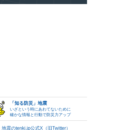
「知る防災」地震
いざという時にあわてないために
確かな情報と行動で防災力アップ
地震のtenki.jp公式X（旧Twitter）