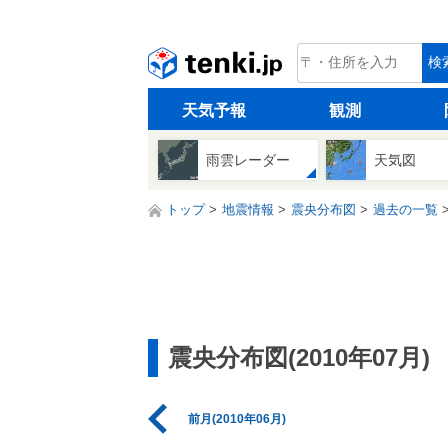
tenki.jp
検
天気予報
観測
雨雲レーダー
天気図
トップ
地震情報
震央分布図
過去の一覧
震央分布図(2010年07月)
前月(2010年06月)