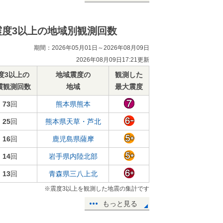
震度3以上の地域別観測回数
期間：2026年05月01日～2026年08月09日
2026年08月09日17:21更新
度3以上の
地域震度の
観測した
震観測回数
地域
最大震度
73
回
熊本県熊本
25
回
熊本県天草・芦北
16
回
鹿児島県薩摩
14
回
岩手県内陸北部
13
回
青森県三八上北
※震度3以上を観測した地震の集計です
もっと見る