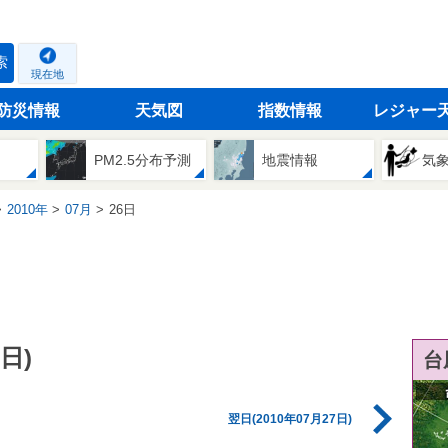
索
現在地
防災情報
天気図
指数情報
レジャー
PM2.5分布予測
地震情報
気
2010年
07月
26日
日)
台
翌日(2010年07月27日)