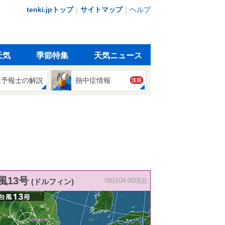
tenki.jpトップ
｜
サイトマップ
｜
ヘルプ
天気
季節特集
天気ニュース
象予報士の解説
熱中症情報
注目
風13号
(ドルフィン)
08日04:00現在