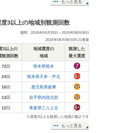
もっと見る
震度3以上の地域別観測回数
期間：2026年04月30日～2026年08月08日
2026年08月08日05:21更新
度3以上の
地域震度の
観測した
震観測回数
地域
最大震度
72
回
熊本県熊本
24
回
熊本県天草・芦北
16
回
鹿児島県薩摩
13
回
岩手県内陸北部
12
回
青森県三八上北
※震度3以上を観測した地震の集計です
もっと見る