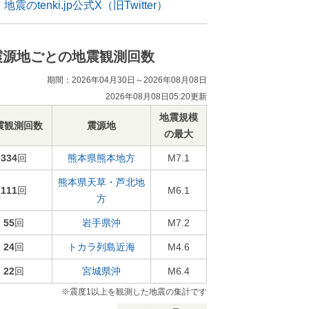
地震のtenki.jp公式X（旧Twitter）
震源地ごとの地震観測回数
期間：2026年04月30日～2026年08月08日
2026年08月08日05:20更新
地震規模
震観測回数
震源地
の最大
334
回
熊本県熊本地方
M7.1
熊本県天草・芦北地
111
回
M6.1
方
55
回
岩手県沖
M7.2
24
回
トカラ列島近海
M4.6
22
回
宮城県沖
M6.4
※震度1以上を観測した地震の集計です