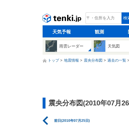
tenki.jp
検
天気予報
観測
雨雲レーダー
天気図
トップ
地震情報
震央分布図
過去の一覧
震央分布図(2010年07月26
前日(2010年07月25日)