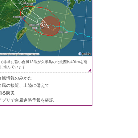
で非常に強い台風13号が久米島の北北西約40kmを南
に進んでいます
台風情報のみかた
台風の接近、上陸に備えて
知る防災
アプリで台風進路予報を確認