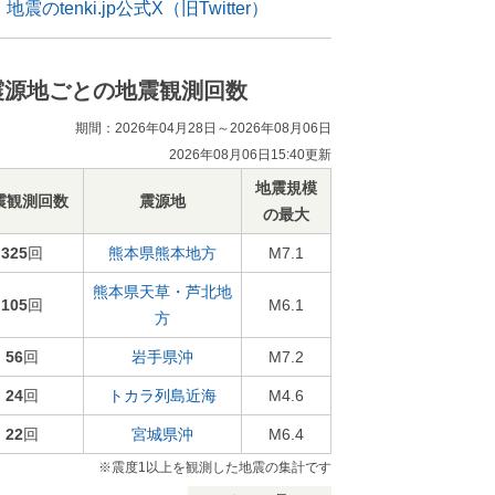
地震のtenki.jp公式X（旧Twitter）
震源地ごとの地震観測回数
期間：2026年04月28日～2026年08月06日
2026年08月06日15:40更新
地震規模
震観測回数
震源地
の最大
325
回
熊本県熊本地方
M7.1
熊本県天草・芦北地
105
回
M6.1
方
56
回
岩手県沖
M7.2
24
回
トカラ列島近海
M4.6
22
回
宮城県沖
M6.4
※震度1以上を観測した地震の集計です