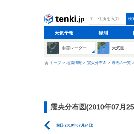
tenki.jp
検
天気予報
観測
雨雲レーダー
天気図
トップ
地震情報
震央分布図
過去の一覧
震央分布図(2010年07月25
前日(2010年07月24日)