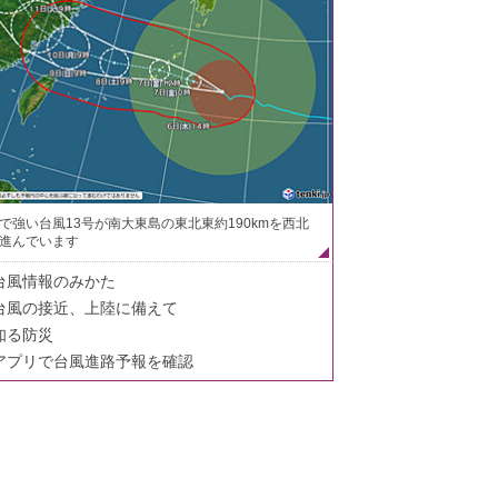
で強い台風13号が南大東島の東北東約190kmを西北
進んでいます
台風情報のみかた
台風の接近、上陸に備えて
知る防災
アプリで台風進路予報を確認