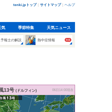
tenki.jpトップ
｜
サイトマップ
｜
ヘルプ
天気
季節特集
天気ニュース
象予報士の解説
熱中症情報
注目
風13号
(ドルフィン)
06日14:00現在