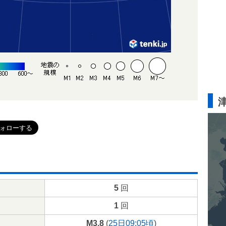
5
回
1
回
M3.8
(
25日09:05頃
)