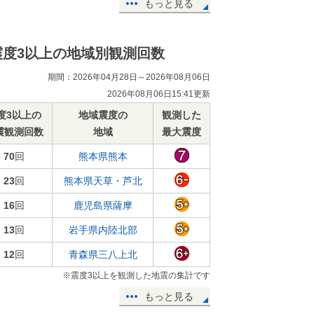
もっと見る
震度3以上の地域別観測回数
期間：2026年04月28日～2026年08月06日
2026年08月06日15:41更新
度3以上の
地域震度の
観測した
震観測回数
地域
最大震度
70
回
熊本県熊本
23
回
熊本県天草・芦北
16
回
鹿児島県薩摩
13
回
岩手県内陸北部
12
回
青森県三八上北
※震度3以上を観測した地震の集計です
もっと見る