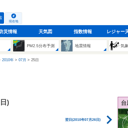
索
現在地
防災情報
天気図
指数情報
レジャー
PM2.5分布予測
地震情報
気
2010年
07月
25日
日)
台
翌日(2010年07月26日)