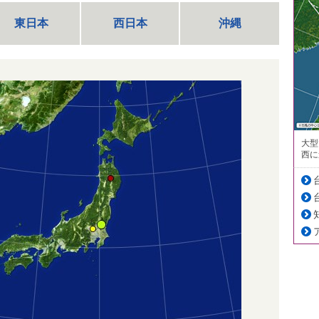
東日本
西日本
沖縄
大型
西に